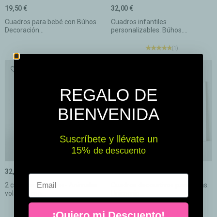
19,50 €
32,00 €
Cuadros para bebé con Búhos.
Cuadros infantiles
Decoración...
personalizables. Búhos....
(1)
REGALO DE
BIENVENIDA
Suscríbete y llévate un
15% ​​
de descuento
32,00 €
32,00 €
Email
2 cuadros infantiles- Animales
Cuadros decorativos para niñas.
volando con...
Unicornio...
(1)
¡Quiero mi Descuento!