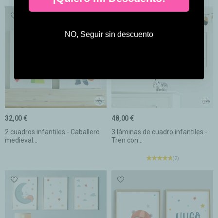
NO, Seguir sin descuento
32,00 €
48,00 €
2 cuadros infantiles - Caballero
3 láminas de cuadro infantiles -
medieval...
Tren con...
(2)