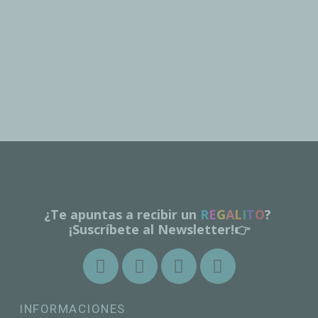
¿Te apuntas a recibir un
R
E
G
A
L
I
T
O
?
¡Suscríbete al Newsletter!👉
INFORMACIONES