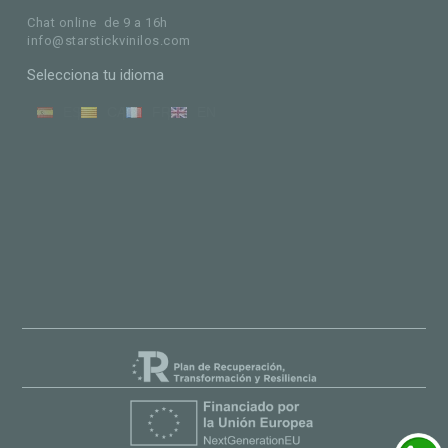
Chat online de 9 a 16h
info@starstickvinilos.com
Selecciona tu idioma
ES
CA
FR
EN