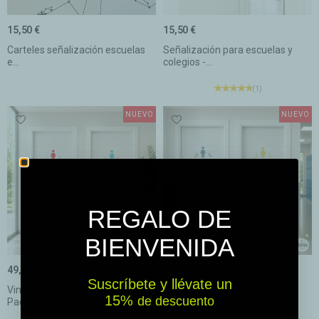
15,50 €
15,50 €
Carteles señalización escuelas
Señalización para escuelas y
e...
colegios -...
(1)
NUEVO
NUEVO
REGALO DE
BIENVENIDA
49,50 €
49,50 €
Suscríbete y llévate un
Vinilos para puertas de baño |
Carteles adhesivos para WC |
15% ​​
de descuento
Pack de 2...
Vinilos...