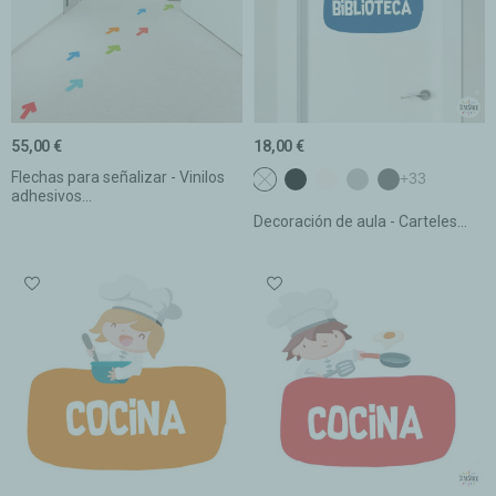
55,00 €
18,00 €
Flechas para señalizar - Vinilos
NO seleccionado
c1 Negro
c2 Blanco
c3 Gris claro
c4 Gris oscur
+33
adhesivos...
Decoración de aula - Carteles...