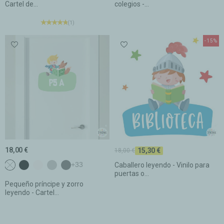
Cartel de...
colegios -...
(1)
-15%
18,00 €
15,30 €
18,00 €
NO seleccionado
c1 Negro
c2 Blanco
c3 Gris claro
c4 Gris oscuro
+33
Caballero leyendo - Vinilo para
puertas o...
Pequeño príncipe y zorro
leyendo - Cartel...