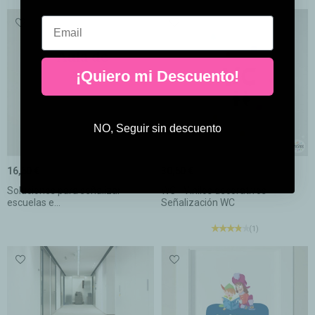
Email
¡Quiero mi Descuento!
NO, Seguir sin descuento
16,50 €
30,50 €
Soluciones para señalizar
WC - Vinilos decorativos -
escuelas e...
Señalización WC
(1)