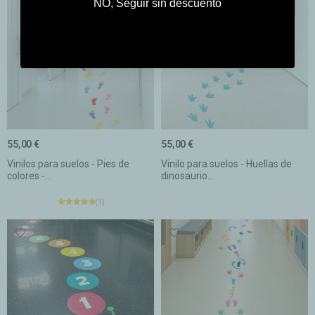
NO, Seguir sin descuento
55,00 €
55,00 €
Vinilos para suelos - Pies de
Vinilo para suelos - Huellas de
colores -...
dinosaurio...
(1)