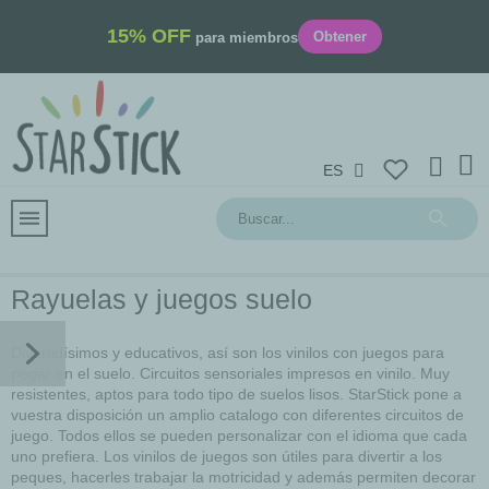
15% OFF
Obtener
para miembros
ES
Rayuelas y juegos suelo
Divertidísimos y educativos, así son los vinilos con juegos para
pegar en el suelo. Circuitos sensoriales impresos en vinilo. Muy
resistentes, aptos para todo tipo de suelos lisos. StarStick pone a
vuestra disposición un amplio catalogo con diferentes circuitos de
juego. Todos ellos se pueden personalizar con el idioma que cada
uno prefiera. Los vinilos de juegos son útiles para divertir a los
peques, hacerles trabajar la motricidad y además permiten decorar