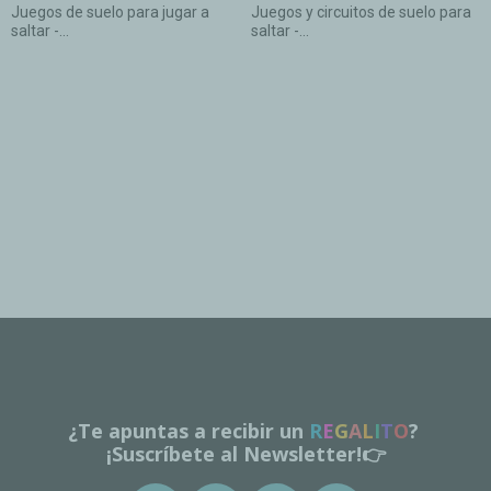
Juegos de suelo para jugar a
Juegos y circuitos de suelo para
saltar -...
saltar -...
¿Te apuntas a recibir un
R
E
G
A
L
I
T
O
?
¡Suscríbete al Newsletter!👉