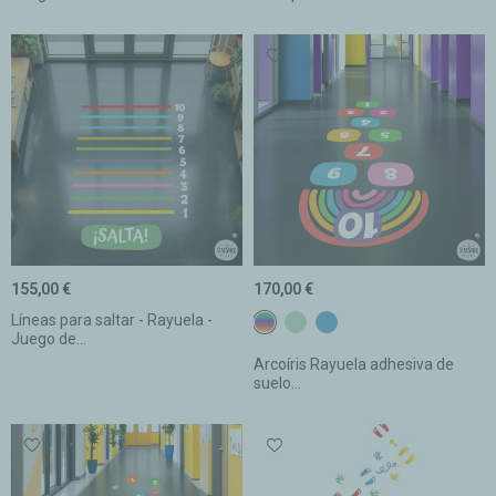
155,00 €
170,00 €
Líneas para saltar - Rayuela -
De colores
c15 Verde menta
c17 Azul fuerte
Juego de...
Arcoíris Rayuela adhesiva de
suelo...