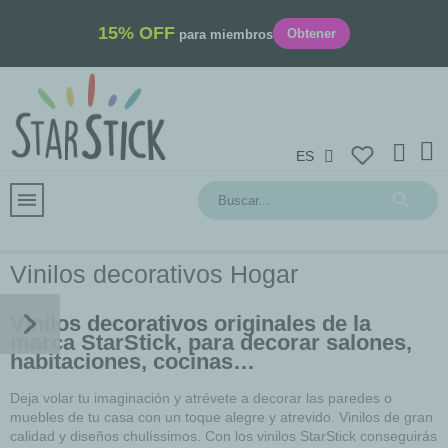
15% OFF
Obtener
para miembros
ES
Vinilos decorativos Hogar
Vinilos decorativos
originales de la
marca StarStick, para decorar salones,
habitaciones, cocinas…
Deja volar tu imaginación y atrévete a decorar las paredes o
muebles de tu casa con un toque alegre y atrevido. Vinilos de gran
calidad y diseños chulíssimos. Con los vinilos StarStick conseguirás