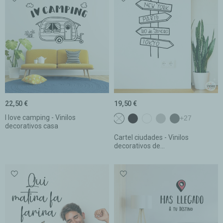
22,50 €
19,50 €
I love camping - Vinilos
Sin color
c1 Negro
c2 Blanco
c3 Gris claro
c4 Gris oscur
+27
decorativos casa
Cartel ciudades - Vinilos
decorativos de...