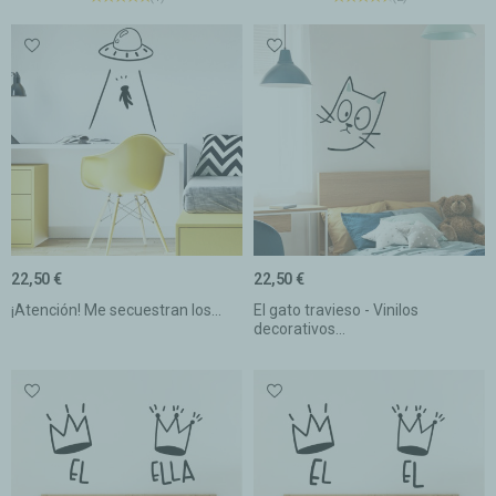
22,50 €
22,50 €
¡Atención! Me secuestran los...
El gato travieso - Vinilos
decorativos...