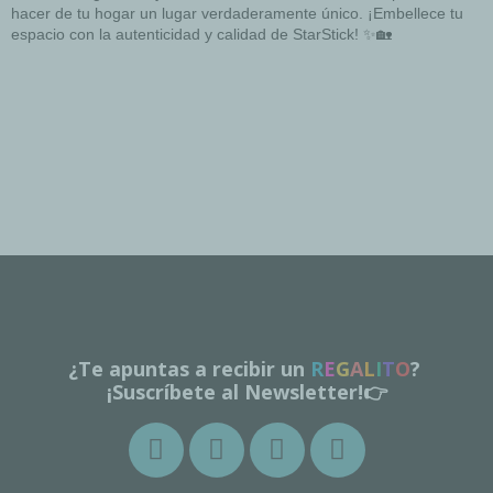
hacer de tu hogar un lugar verdaderamente único. ¡Embellece tu
espacio con la autenticidad y calidad de StarStick! ✨🏡
¿Te apuntas a recibir un
R
E
G
A
L
I
T
O
?
¡Suscríbete al Newsletter!👉