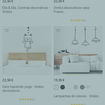
22,50 €
22,50 €
Ella & Ella. Coronas decorativas -
Vinilos decorativos casa -
Vinilos...
Frases...
(2)
22,50 €
19,50 €
Gato haciendo yoga - Vinilos
Sin color
c1 Negro
c2 Blanco
c3 Gris claro
c4 Gris oscur
+27
decorativos...
Lamparitas de colores - Vinilos...
(2)
(1)