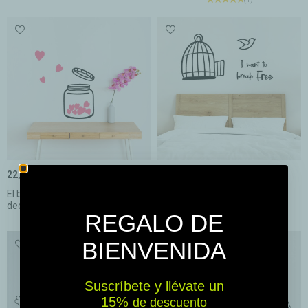
22,50 €
22,50 €
El bote del amor - Vinilos
I want to break free - Vinilos
decorativos...
adhesivos...
REGALO DE
BIENVENIDA
Suscríbete y llévate un
15% ​​
de descuento