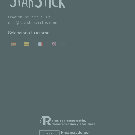
Chat online de 9 a 16h
info@starstickvinilos.com
Selecciona tu idioma
ES
CA
FR
EN