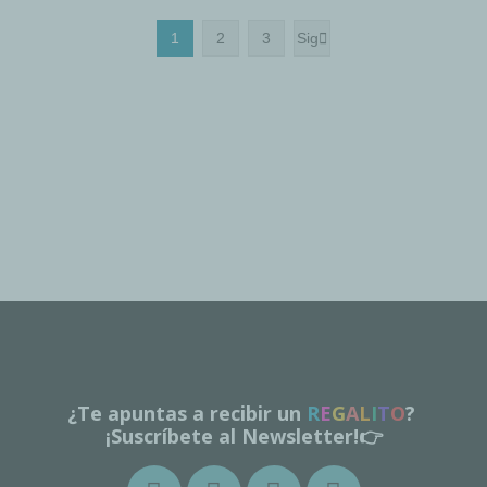
1
2
3
Sig

¿Te apuntas a recibir un
R
E
G
A
L
I
T
O
?
¡Suscríbete al Newsletter!👉