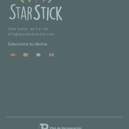
Chat online de 9 a 16h
info@starstickvinilos.com
Selecciona tu idioma
ES
CA
FR
EN