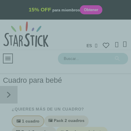
15% OFF
Obtener
para miembros
ES
Cuadro para bebé
¿QUIERES MÁS DE UN CUADRO?
🖼️ Pack 2 cuadros
🖼️ 1 cuadro