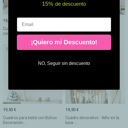
15% ​​
de descuento
Email
19,50 €
19,50 €
Cuadro infantil personalizado
Cuadro infantil - Pequeño
con nombre:...
príncipe aviador...
¡Quiero mi Descuento!
NO, Seguir sin descuento
19,50 €
19,50 €
Cuadros para bebé con Búhos.
Cuadro decorativo - Niño en la
Decoración...
luna -...