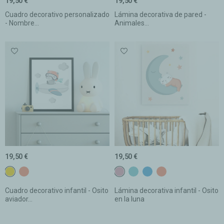
19,50 €
19,50 €
Cuadro decorativo personalizado
Lámina decorativa de pared -
- Nombre...
Animales...
19,50 €
19,50 €
c22 Amarillo
c24 Mandarina
c6 Rosa gris
c16 Turquesa
c17 Azul fuerte
c24 Mandarina
Cuadro decorativo infantil - Osito
Lámina decorativa infantil - Osito
aviador...
en la luna