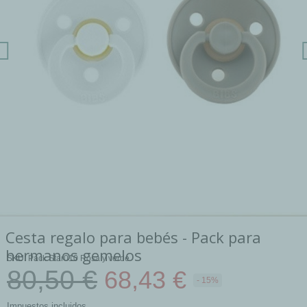
Cesta regalo para bebés - Pack para
hermanos gemelos
SKU
Pack Star010 Rosa y verde
80,50 €
68,43 €
- 15%
Impuestos incluidos