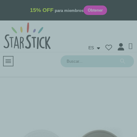
15% OFF
Obtener
para miembros
ES