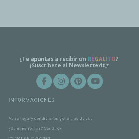
¿Te apuntas a recibir un
R
E
G
A
L
I
T
O
?
¡Suscríbete al Newsletter!👉
INFORMACIONES
Aviso legal y condiciones generales de uso
¿Quiénes somos? StarStick
Política de Privacidad