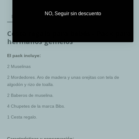
NO, Seguir sin descuento
DESCRIPCIÓN
Cesta regalo para bebés - Pack para
hermanos gemelos
El pack incluye:
2 Muselinas
2 Mordedores. Aro de madera y unas orejitas con tela de
algodón y rizo de toalla.
2 Baberos de muselina.
4 Chupetes de la marca Bibs.
1 Cesta regalo.
Características y conservación: