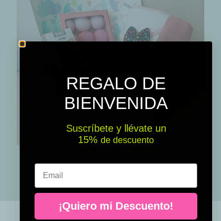
REGALO DE
BIENVENIDA
Suscríbete y llévate un
15% ​​
de descuento
Cesta regalo para bebés - Canastilla Welcome Baby - Rosa
Email
131,75 €
¡Quiero mi Descuento!