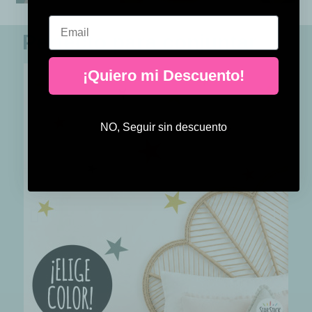
Email
Perfecto para conjuntar
¡Quiero mi Descuento!
NO, Seguir sin descuento