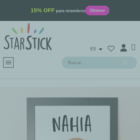
15% OFF
Obtener
para miembros
ES