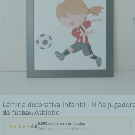
Lámina decorativa infantil - Niña jugador
de fútbol. Athletic
SKU
Lam Star428 Athletic
5.500 opiniones verificadas
★★★★★
4.9
Fabricado a mano en Barcelona