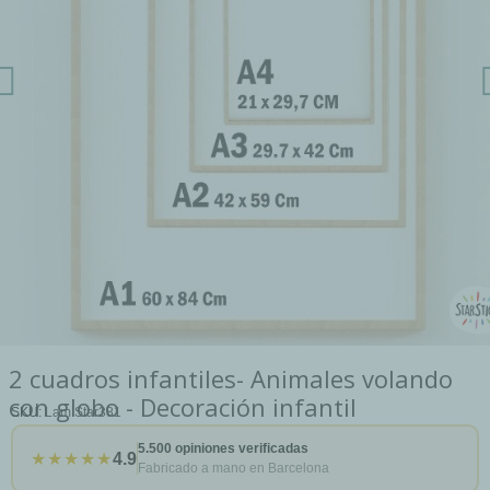
2 cuadros infantiles- Animales volando
con globo - Decoración infantil
SKU
Lam Star381
5.500 opiniones verificadas
★★★★★
4.9
Fabricado a mano en Barcelona