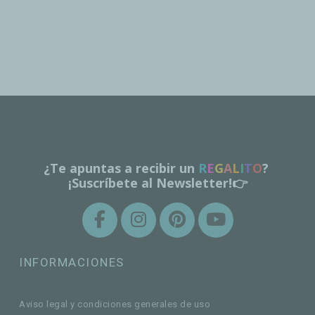
¿Te apuntas a recibir un
R
E
G
A
L
I
T
O
?
¡Suscríbete al Newsletter!👉
INFORMACIONES
Aviso legal y condiciones generales de uso