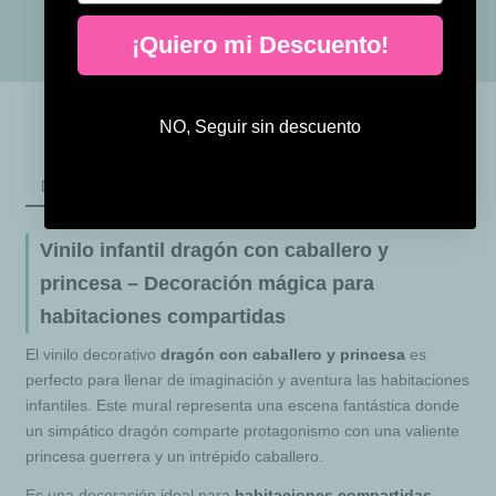
32,50 €
¡Quiero mi Descuento!
NO, Seguir sin descuento
DESCRIPCIÓN
Vinilo infantil dragón con caballero y
princesa – Decoración mágica para
habitaciones compartidas
El vinilo decorativo
dragón con caballero y princesa
es
perfecto para llenar de imaginación y aventura las habitaciones
infantiles. Este mural representa una escena fantástica donde
un simpático dragón comparte protagonismo con una valiente
princesa guerrera y un intrépido caballero.
Es una decoración ideal para
habitaciones compartidas