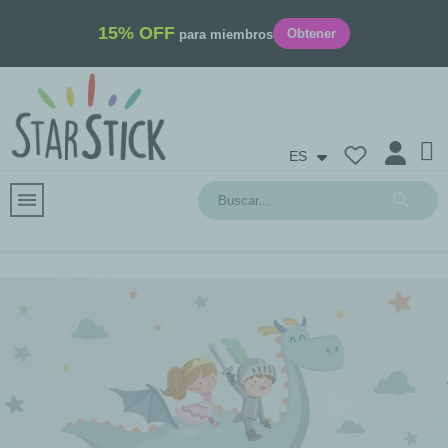
15% OFF
Obtener
para miembros
ES