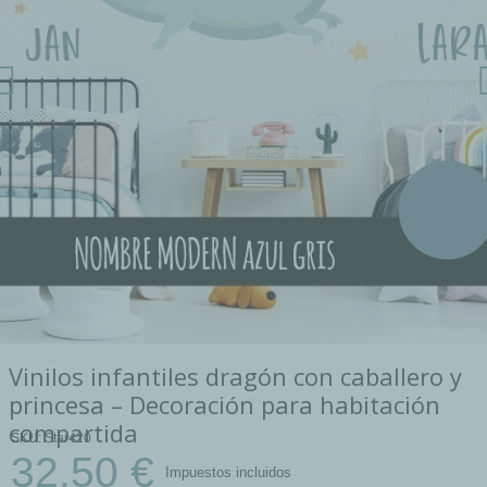
Vinilos infantiles dragón con caballero y
princesa – Decoración para habitación
compartida
SKU
Star420
32,50 €
Impuestos incluidos