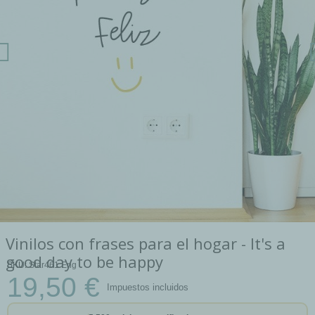
Vinilos con frases para el hogar - It's a
good day to be happy
SKU
Star461 Eng
19,50 €
Impuestos incluidos