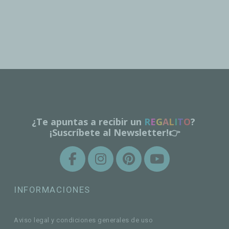
¿Te apuntas a recibir un
R
E
G
A
L
I
T
O
?
¡Suscríbete al Newsletter!👉
INFORMACIONES
Aviso legal y condiciones generales de uso