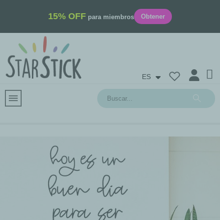
15% OFF
Obtener
para miembros
ES