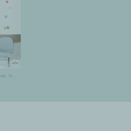
Decoración pediatría. Doctora Jirafa. Vinilos decorativos para centros sanitarios