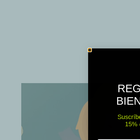
REG
BIE
Suscríbe
15% ​​