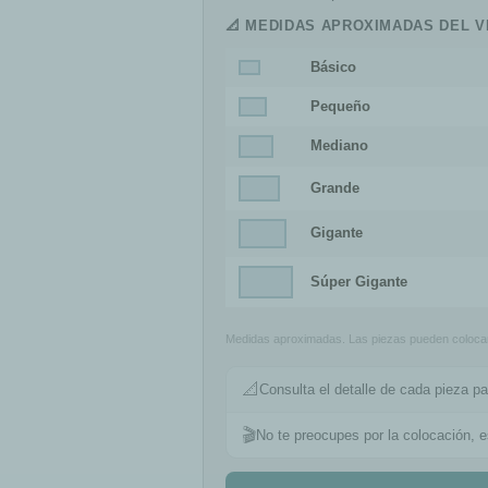
📐 MEDIDAS APROXIMADAS DEL V
Básico
Pequeño
Mediano
Grande
Gigante
Súper Gigante
Medidas aproximadas. Las piezas pueden colocars
📐
Consulta el detalle de cada pieza pa
🎬
No te preocupes por la colocación, 