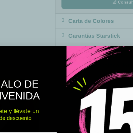
📐 Consul
Carta de Colores
Garantías Starstick
Añade un Nombre pers
Detalles de Colocación
ALO DE
NVENIDA
te y llévate un
de descuento