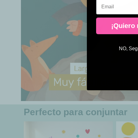
Email
¡Quiero
NO, Segu
Perfecto para conjuntar