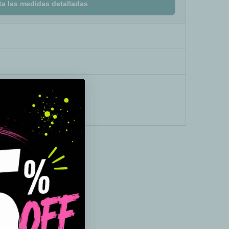
ta las medidas detalladas
onalizado