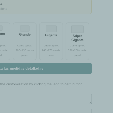
as
elona
ano
Grande
Gigante
Súper
Gigante
ta las medidas detalladas
he customization by clicking the 'add to cart' button.