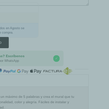
a
ados en Agosto se
de compra.
o
as? Escríbenos
✓
por WhatsApp
COMPRA SEGURA
ge un máximo de 5 palabras y crea el mural que tu
onalidad, color y alegría. Fáciles de instalar y
dad.