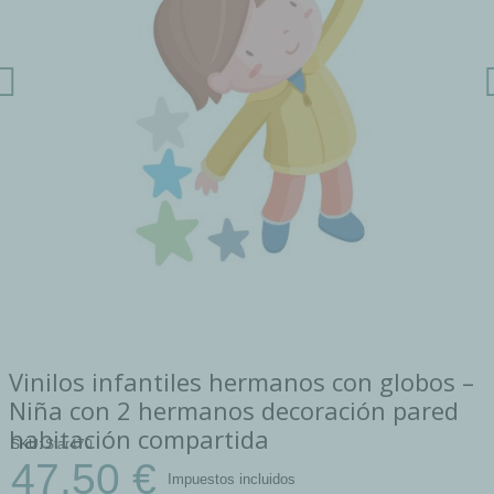
Vinilos infantiles hermanos con globos –
Niña con 2 hermanos decoración pared
habitación compartida
SKU
Star470
47,50 €
Impuestos incluidos