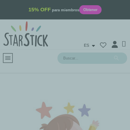
15% OFF
Obtener
para miembros
ES