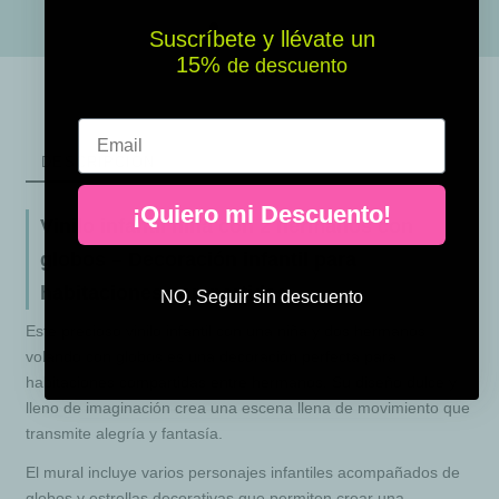
Suscríbete y llévate un
15% ​​
de descuento
Email
DESCRIPCIÓN
¡Quiero mi Descuento!
Vinilo infantil niña con 2 hermanos con
globos – Decoración infantil para
habitaciones compartidas
NO, Seguir sin descuento
Este precioso vinilo infantil con una niña y dos hermanos
volando con globos es una decoración perfecta para
habitaciones compartidas entre hermanos. Su diseño dulce y
lleno de imaginación crea una escena llena de movimiento que
transmite alegría y fantasía.
El mural incluye varios personajes infantiles acompañados de
globos y estrellas decorativas que permiten crear una