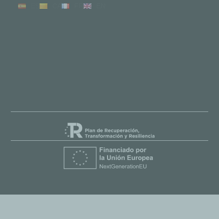
ES
CA
FR
EN