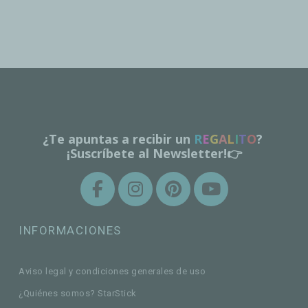
¿Te apuntas a recibir un
R
E
G
A
L
I
T
O
?
¡Suscríbete al Newsletter!👉
INFORMACIONES
Aviso legal y condiciones generales de uso
¿Quiénes somos? StarStick