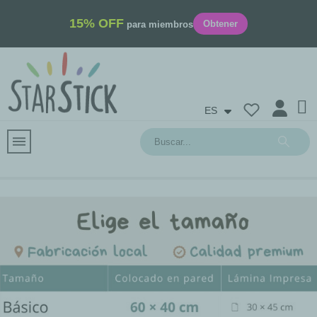
15% OFF
Obtener
para miembros
ES