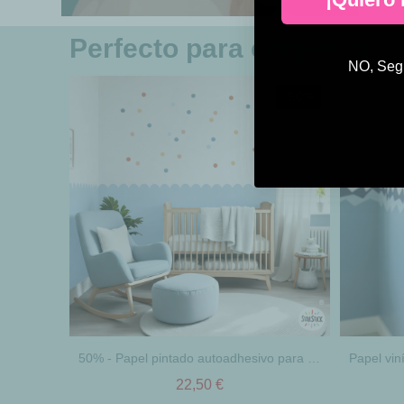
Perfecto para conjuntar
NO, Segu
-50%
50% - Papel pintado autoadhesivo para media pared Arcos color azul bebé
22,50 €