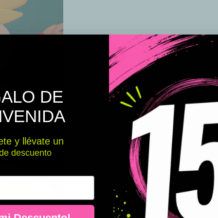
ALO DE
NVENIDA
te y llévate un
de descuento
 mi Descuento!