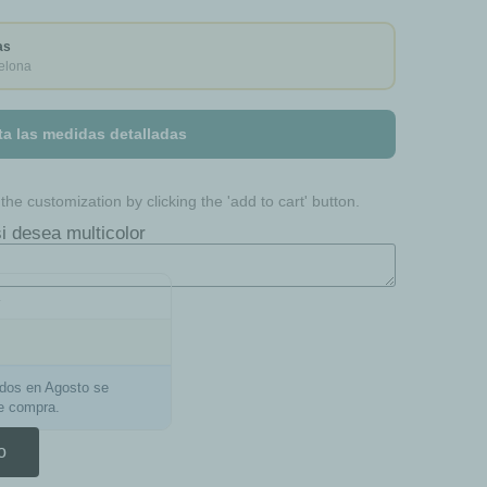
as
elona
ta las medidas detalladas
he customization by clicking the 'add to cart' button.
i desea multicolor
a
ados en Agosto se
de compra.
o