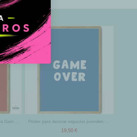
Cuadro de Pared Juvenil Temática Gamer con Mando – Decoración Gaming para Habitaciones Teen
Póster para decorar espacios juveniles - Game Over
19,50 €