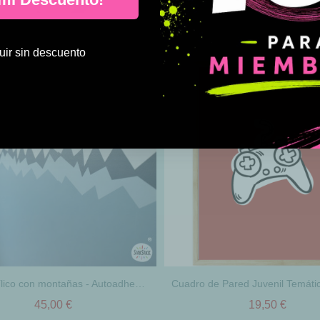
ir sin descuento
Papel vinílico con montañas - Autoadhesivo
45,00 €
19,50 €