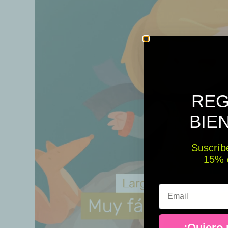
REG
BIE
Suscríbe
15% ​​
Email
¡Quiero