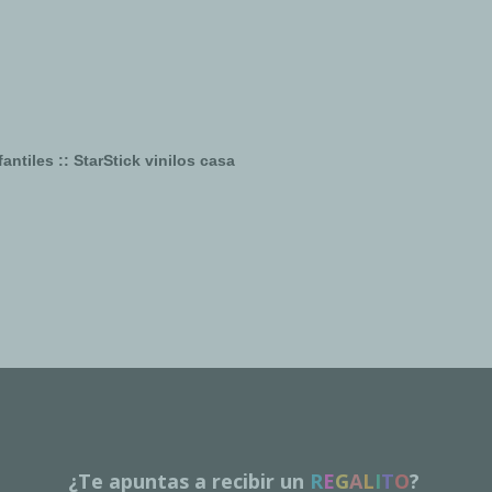
antiles :: StarStick vinilos casa
¿Te apuntas a recibir un
R
E
G
A
L
I
T
O
?