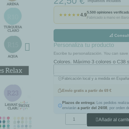
22,50 €
Impuestos incluidos
5.500 opiniones verificad
★★★★★
4.9
Fabricado a mano en Barc
📐 Consul
Personaliza tu producto
Escribe tu personalización. You can save t
Colores. Máximo 3 colores o C38 s
Fabricación local y a medida en Españ
Envío gratis a partir de 69 €
Plazos de entrega:
Los pedidos realiz
enviarán
a partir del 24/08
, por orden 
Añadir al carrit