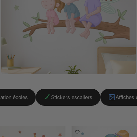
ation écoles
Stickers escaliers
Affiches 