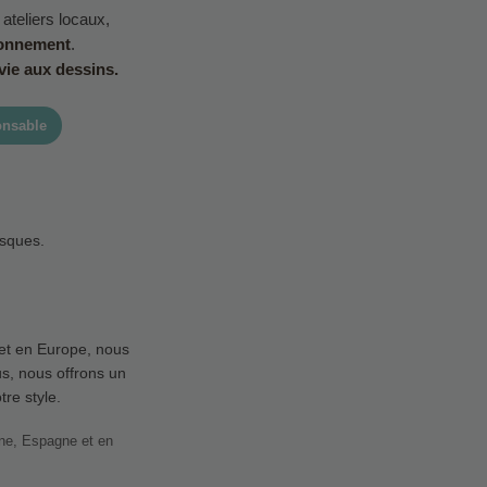
 ateliers locaux,
ronnement
.
vie aux dessins.
onsable
esques.
.
et en Europe, nous
s, nous offrons un
tre style.
one, Espagne et en