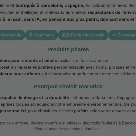
its sont
fabriqués à Barcelone, Espagne
, en collaboration avec des
avec des emballages et matériaux européens
respectueux de l’envi
à la main, sans IA, en pensant aux plus petits, donnant sens et 
ité garantie
✋ Handmade
🇪🇸 Production locale
🌱 Éco-resp
Produits phares
ckers pour enfants et bébés
exclusifs et faciles à poser.
oration murale éducative
personnalisable avec noms, phrases et fr
leaux pour enfants
qui s’harmonisent parfaitement avec nos stickers
Pourquoi choisir StarStick
a
qualité, le design et la durabilité
: fabriqués à Barcelone, Espagne 
reprises locales et réduisons notre empreinte environnementale. De plu
 personnalisé
pour choisir les stickers parfaits selon votre espace et vo
ers pour enfants, décoration enfant et tableaux décoratifs fabriqués à Barcel
Europe avec des matériaux durables.