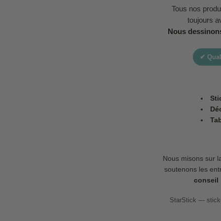
Tous nos produ
toujours 
Nous dessinons 
✔ Qual
Sti
Déc
Tab
Nous misons sur l
soutenons les ent
conseil
StarStick — stick