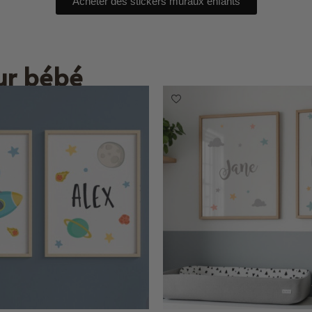
Acheter des stickers muraux enfants
ur bébé