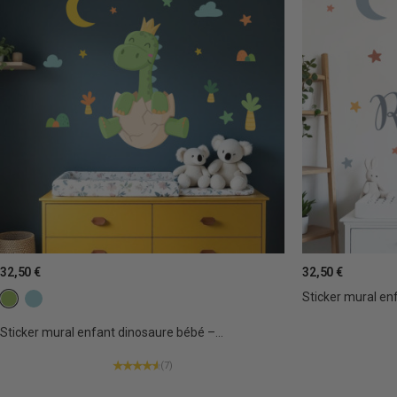
32,50 €
32,50 €
Sticker mural enf
c14 Vert
C30 Mystique claire
Sticker mural enfant dinosaure bébé –...
(7)