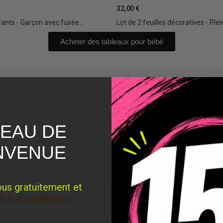
32,00 €
ants - Garçon avec fusée...
Lot de 2 feuilles décoratives - Plein
Acheter des tableaux pour bébé
EAU DE
NVENUE
ous gratuitement et
5 % de réduction