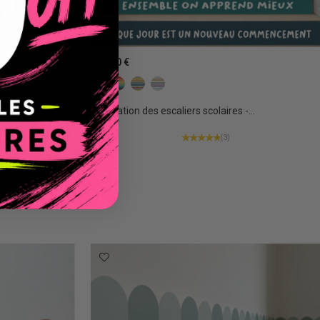
175,00 €
colaire...
Couleurs Confettis
Couleurs Terre
Couleurs boho
Couleurs Calm
Décoration des escaliers scolaires -...
(3)