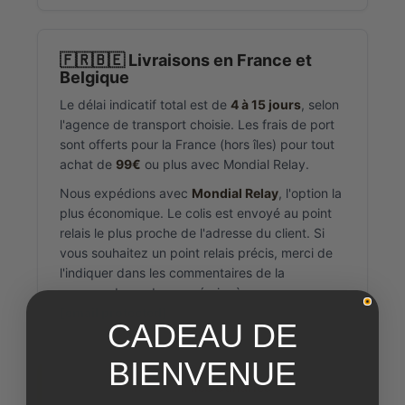
🇫🇷🇧🇪 Livraisons en France et
Belgique
Le délai indicatif total est de
4 à 15 jours
, selon
l'agence de transport choisie. Les frais de port
sont offerts pour la France (hors îles) pour tout
achat de
99€
ou plus avec Mondial Relay.
Nous expédions avec
Mondial Relay
, l'option la
plus économique. Le colis est envoyé au point
relais le plus proche de l'adresse du client. Si
vous souhaitez un point relais précis, merci de
l'indiquer dans les commentaires de la
commande ou de nous écrire à
[email protected]
.
CADEAU DE
BIENVENUE
⚠️ Les envois vers les
Îles Canaries
sont soumis