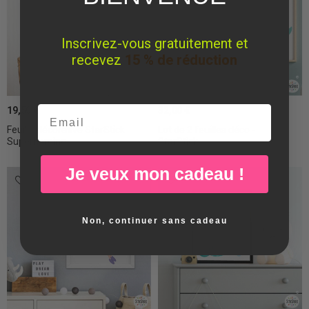
Inscrivez-vous gratuitement et
recevez
15 % de réduction
Email
19,50 €
32,00 €
Feuille décorative StarStick
Lot de 2 feuilles déco -
Superheroine...
StarStick...
Je veux mon cadeau !
Non, continuer sans cadeau