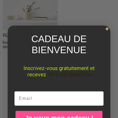
22,50 €
CADEAU DE
Bon voyage - Stickers muraux
BIENVENUE
déco
Inscrivez-vous gratuitement et
recevez
15 % de réduction
Email
Je veux mon cadeau !