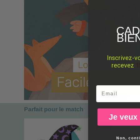
CAD
BIE
Inscrivez-v
recevez
1
Email
Parfait pour le match
Je veux
-15%
Non, cont