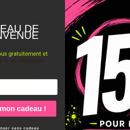
EAU DE
NVENUE
ous gratuitement et
5 % de réduction
 mon cadeau !
inuer sans cadeau