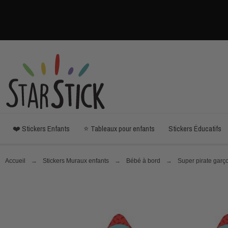
❤️ Stickers Enfants
⭐ Tableaux pour enfants
Stickers Éducatifs
Accueil
Stickers Muraux enfants
Bébé à bord
Super pirate garço