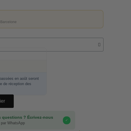
 Barcelone
ssées en août seront
re de réception des
ier
 questions ? Écrivez-nous
✓
 par WhatsApp