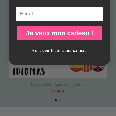
Email
Je veux mon cadeau !
Non, continuer sans cadeau
Bébé à bord - Autocollant voiture
12,50 €