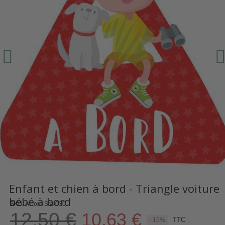
Enfant et chien à bord - Triangle voiture
bébé à bord
SKU
A bord Star030
12,50 €
10,63 €
TTC
- 15%