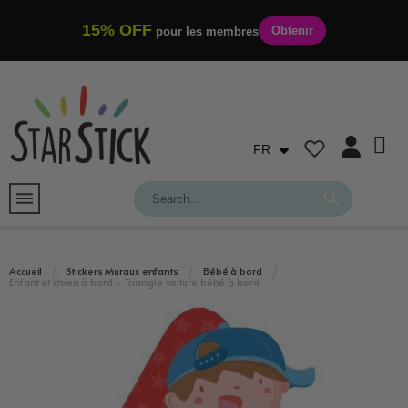
15% OFF
Obtenir
pour les membres
FR
Accueil
Stickers Muraux enfants
Bébé à bord
Enfant et chien à bord - Triangle voiture bébé à bord