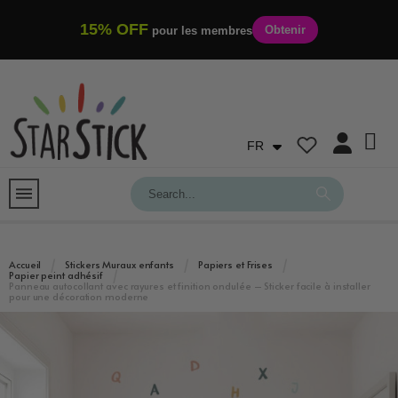
15% OFF
Obtenir
pour les membres
FR
Accueil
Stickers Muraux enfants
Papiers et Frises
Papier peint adhésif
Panneau autocollant avec rayures et finition ondulée – Sticker facile à installer
pour une décoration moderne