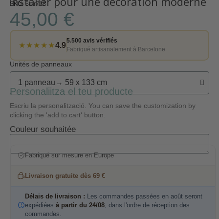
installer pour une décoration moderne
SKU
Star718
45,00 €
5.500 avis vérifiés
★★★★★
4.9
Fabriqué artisanalement à Barcelone
Unités de panneaux
Personaliitza el teu producte
Escriu la personalització. You can save the customization by
clicking the 'add to cart' button.
Couleur souhaitée
Fabriqué sur mesure en Europe
Livraison gratuite dès 69 €
Délais de livraison :
Les commandes passées en août seront
expédiées
à partir du 24/08
, dans l'ordre de réception des
commandes.