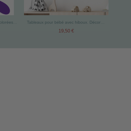
Pack supplémentaire - Feuilles colorées - Hiboux sur l'arbre
Tableaux pour bébé avec hiboux. Décoration infantile personnalisée
19,50 €