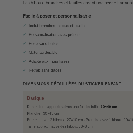
Les hiboux, branches et feuilles créent une scène harmonie
Facile à poser et personnalisable
Inclut branches, hiboux et feuilles
Personnalisation avec prénom
Pose sans bulles
Matériau durable
Adapté aux murs lisses
Retrait sans traces
DIMENSIONS DÉTAILLÉES DU STICKER ENFANT
Basique
Dimensions approximatives une fois installé :
60×40 cm
Planche : 30×45 cm
Branche avec 2 hiboux : 27×10 cm · Branche avec 1 hibou : 19×
Taille approximative des hiboux : 8×8 cm