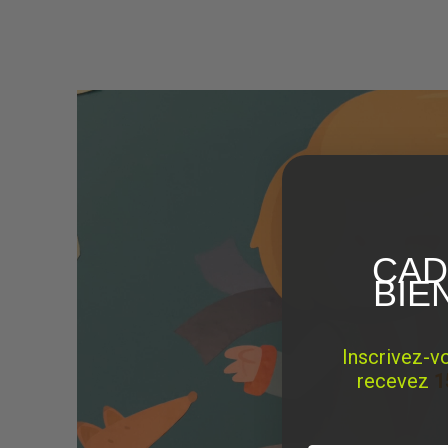
CAD
BIE
Inscrivez-v
recevez
1