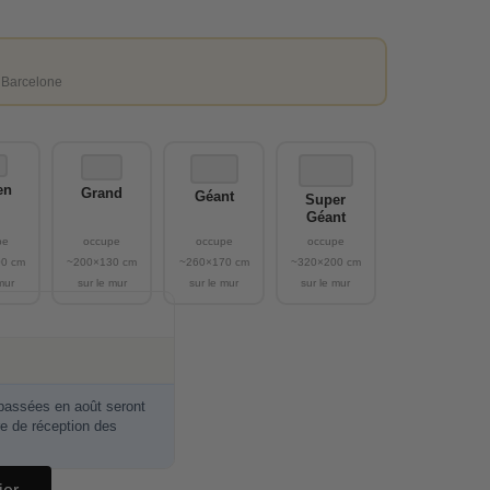
 Barcelone
en
Grand
Géant
Super
Géant
ssées en août seront
re de réception des