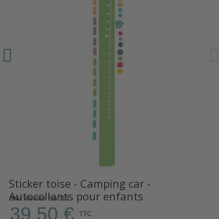
Sticker toise - Camping car -
Autocollants pour enfants
SKU
Medidor Star113
39,50 €
TTC