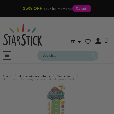
15% OFF
Obtenir
pour les membres
FR
Accueil
Stickers Muraux enfants
Stickers toise
Sticker toise - Camping car - Autocollants pour enfants