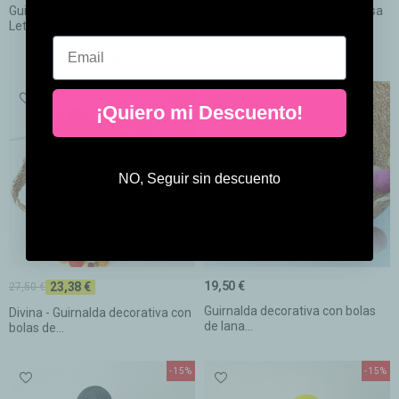
Guirnalda de letras negras -
Guirnalda de luz - 9 Bolas - Rosa
Letter Banner...
bebé
Email
(1)
-15%
¡Quiero mi Descuento!
NO, Seguir sin descuento
19,50 €
23,38 €
27,50 €
Guirnalda decorativa con bolas
Divina - Guirnalda decorativa con
de lana...
bolas de...
-15%
-15%