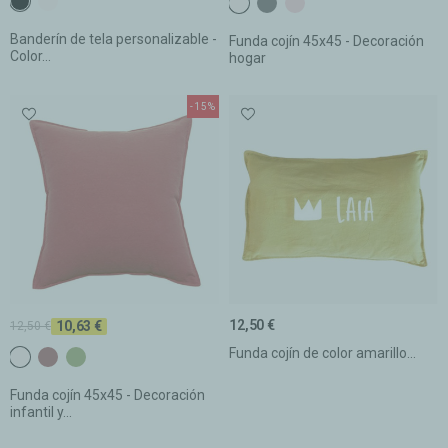
c2 Blanco
c4 Gris oscuro
c7 Rosa pálido
Banderín de tela personalizable -
Funda cojín 45x45 - Decoración
Color...
hogar
-15%
12,50 €
10,63 €
12,50 €
Funda cojín de color amarillo...
c2 Blanco
C26 Teja oscuro
C31 ACEITUNA
Funda cojín 45x45 - Decoración
infantil y...