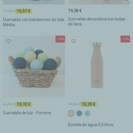
19,50 €
16,57 €
19,50 €
Guirnalda decorativa con bolas
Guirnalda con banderines de tela.
de lana...
Media...
-15%
-15%
19,13 €
15,30 €
22,50 €
18,00 €
Guirnalda de luz - Pomme
C28 TEJA CLARO
C29 MISTIC
C30 MISTIC CLARO
Botella de agua 0,5 litros