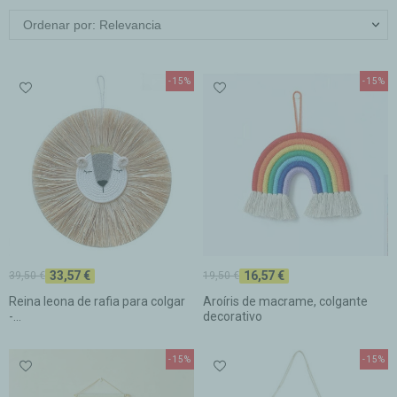
Ordenar por: Relevancia
-15%
-15%
33,57 €
16,57 €
39,50 €
19,50 €
Reina leona de rafia para colgar
Aroíris de macrame, colgante
-...
decorativo
-15%
-15%