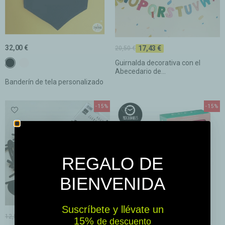
32,00 €
17,43 €
20,50 €
c1 Negro
c2 Blanco
Guirnalda decorativa con el
Abecedario de...
Banderín de tela personalizado
-15%
-15%
REGALO DE
BIENVENIDA
Suscríbete y llévate un
10,63 €
16,99 €
12,50 €
19,99 €
15% ​​
de descuento