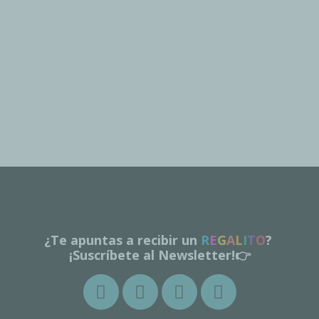
¿Te apuntas a recibir un
R
E
G
A
L
I
T
O
?
¡Suscríbete al Newsletter!👉