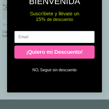
BIENVENIDA
Suscríbete y llévate un
15% ​​
de descuento
19,13 €
22,50 €
Caja regalo para bebés con 4
Email
baberos de...
¡Quiero mi Descuento!
NO, Seguir sin descuento