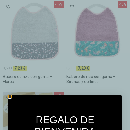
-15%
-15%
7,23 €
7,23 €
8,50 €
8,50 €
Babero de rizo con goma –
Babero de rizo con goma –
Flores
Sirenas y delfines
-15%
REGALO DE