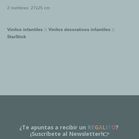
2 nombres: 27x25 cm
Vinilos infantiles :: Vinilos decorativos infantiles ::
StarStick
¿Te apuntas a recibir un
R
E
G
A
L
I
T
O
?
¡Suscríbete al Newsletter!👉