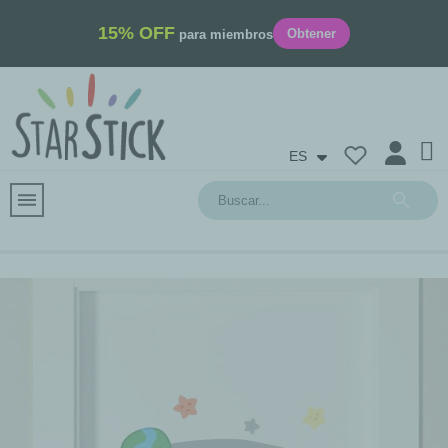
15% OFF
Obtener
para miembros
ES