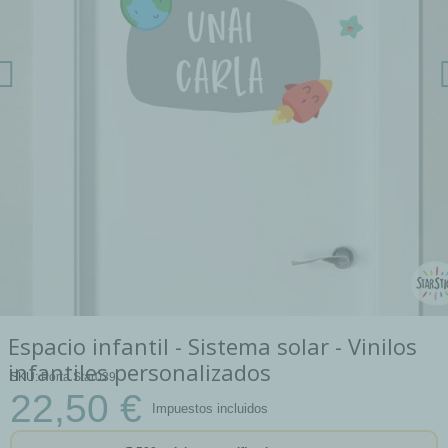
Espacio infantil - Sistema solar - Vinilos
infantiles personalizados
SKU
Porta Star039
22,50 €
Impuestos incluidos