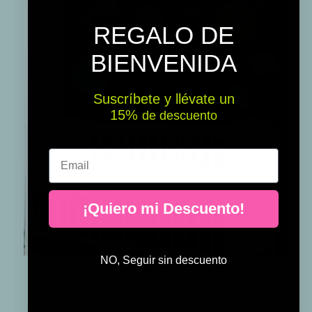
REGALO DE
BIENVENIDA
Suscríbete y llévate un
15% ​​
de descuento
Email
¡Quiero mi Descuento!
NO, Seguir sin descuento
Vinilos bebé Sistema Solar – Espacio infantil decorativo con planetas y cohetes
32,50 €