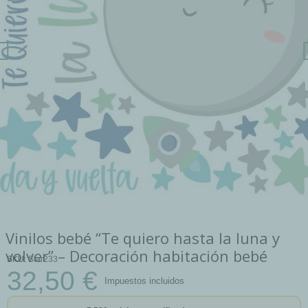
Vinilos bebé “Te quiero hasta la luna y
volver” – Decoración habitación bebé
SKU
Star233
32,50 €
Impuestos incluidos