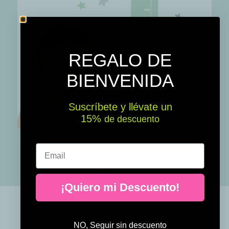
REGALO DE
BIENVENIDA
Suscríbete y llévate un
15% ​​
de descuento
Te quiero hasta la luna y volver - Vinilo medidor de pared
Email
39,50 €
¡Quiero mi Descuento!
NO, Seguir sin descuento