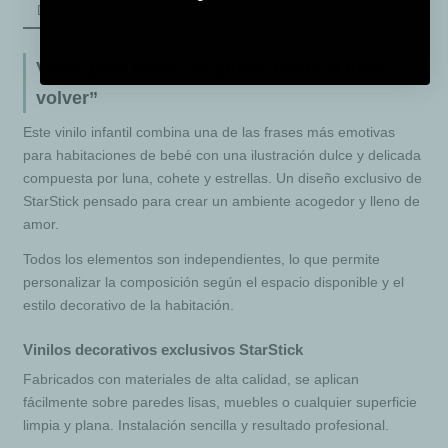
DESCRIPCIÓN
Vinilo para bebé “Te quiero hasta la luna y
volver”
Este vinilo infantil combina una de las frases más emotivas
para habitaciones de bebé con una ilustración dulce y delicada
compuesta por luna, cohete y estrellas. Un diseño exclusivo de
StarStick pensado para crear un ambiente acogedor y lleno de
amor.
Todos los elementos son independientes, lo que permite
personalizar la composición según el espacio disponible y el
estilo decorativo de la habitación.
Vinilos decorativos exclusivos StarStick
Fabricados con materiales de alta calidad, se aplican
fácilmente sobre paredes lisas, muebles o cualquier superficie
limpia y plana. Instalación sencilla y resultado profesional.