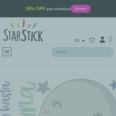
15% OFF
Obtener
para miembros
ES