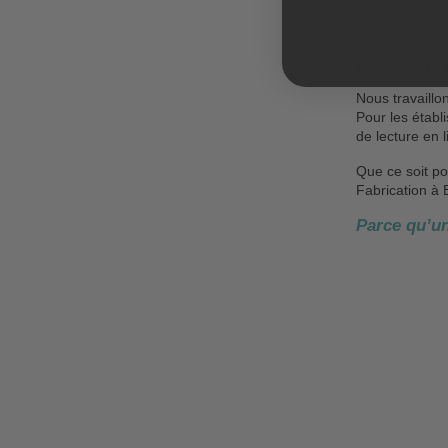
Nos stickers s
combinaison sp
Pour tous 
Nous travaillo
Pour les établ
de lecture en l
Que ce soit po
Fabrication à
Parce qu’un