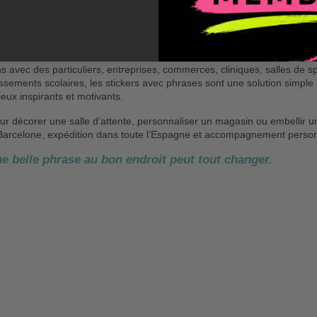
ont disponibles en
espagnol, catalan, anglais, français et bien d’au
écifique, il suffit de nous le demander.
les espaces : entreprises, écoles et maisons
ns avec des particuliers, entreprises, commerces, cliniques, salles de s
issements scolaires, les stickers avec phrases sont une solution simple
ieux inspirants et motivants.
ur décorer une salle d’attente, personnaliser un magasin ou embellir un
 Barcelone, expédition dans toute l’Espagne et accompagnement pers
e belle phrase au bon endroit peut tout changer.