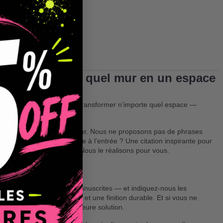
ormez n’importe quel mur en un espace
onnalisées
, vous pouvez transformer n’importe quel espace —
personnalité.
 typographie et votre couleur. Nous ne proposons pas de phrases
le nom de votre entreprise à l’entrée ? Une citation inspirante pour
hambre de vos enfants ? Nous le réalisons pour vous.
assiques, modernes ou manuscrites — et indiquez-nous les
garantir une pose facile et une finition durable. Et si vous ne
uverons ensemble la meilleure solution.