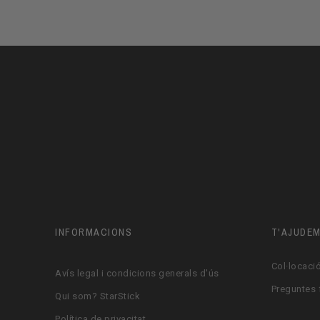
INFORMACIONS
T'AJUDE
Col·locació
Avís legal i condicions generals d'ús
Preguntes 
Qui som? StarStick
Política de privacitat