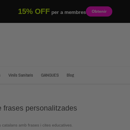
15% OFF
Obtenir
per a membres
s
Vinils Sanitaris
GANGUES
Blog
e frases personalitzades
ils catalans amb frases i cites educatives.