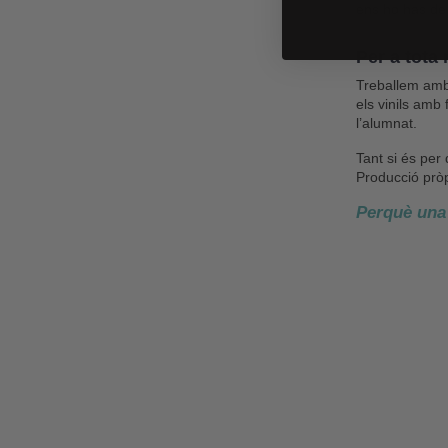
ens ho has de
Per a tota
Treballem amb
els vinils amb
l’alumnat.
Tant si és per
Producció prò
Perquè una 