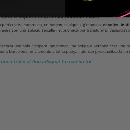
 demanar.
 mena d’espais: empreses, escoles i llars
 particulars, empreses, comerços, clíniques, gimnasos,
escoles, inst
 frases són una solució senzilla i econòmica per transformar passadisso
 decorar una sala d’espera, ambientar una botiga o personalitzar una habit
pia a Barcelona, enviaments a tot Espanya i atenció personalitzada e
bona frase al lloc adequat ho canvia tot.