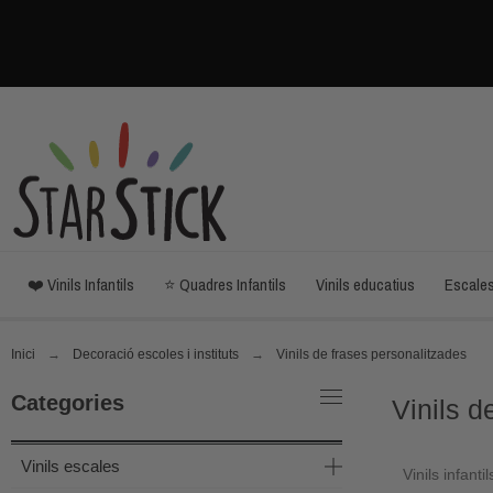
❤️ Vinils Infantils
⭐ Quadres Infantils
Vinils educatius
Escale
Inici
Decoració escoles i instituts
Vinils de frases personalitzades
Categories
Vinils d
Vinils escales
Vinils infant