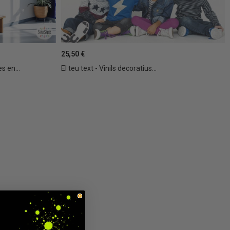
25,50 €
s en...
El teu text - Vinils decoratius...