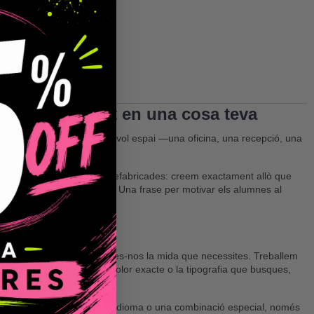
qualsevol paret en una cosa teva
zades
pots convertir qualsevol espai —una oficina, una recepció, una
ia.
teu color. No venem frases prefabricades: creem exactament allò que
piri el teu equip cada matí? Una frase per motivar els alumnes al
ssible.
rnes, manuscrites— i digues-nos la mida que necessites. Treballem
urador. I si no trobes el color exacte o la tipografia que busques,
mes
. Si necessites un altre idioma o una combinació especial, només