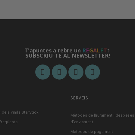
T'apuntes a rebre un
R
E
G
A
L
E
T
?
SUBSCRIU-TE AL NEWSLETTER!
M
SERVEIS
 dels vinils StarStick
Mètodes de lliurament i despeses
freqüents
d'enviament
Mètodes de pagament