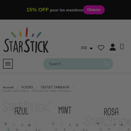
15% OFF
Obtenir
pour les membres
FR
Accueil
SOLDES
OUTLET TABLEAUX
Feuille décorative - Renard de style nordique