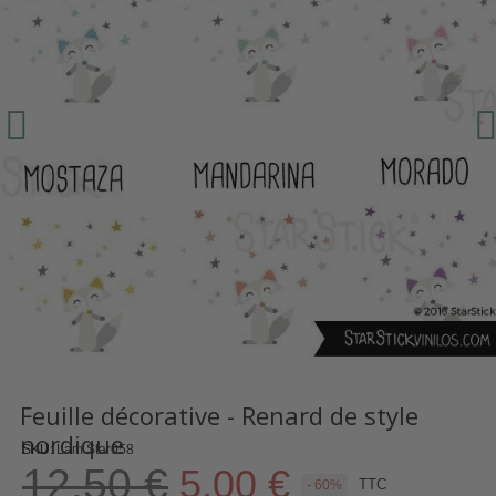
Feuille décorative - Renard de style
nordique
SKU
Lam Star058
12,50 €
5,00 €
TTC
- 60%