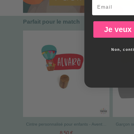
Email
Parfait pour le match
Je veux
Non, cont
Cintre personnalisé pour enfants - Aventure en montgolfière
8,50 €