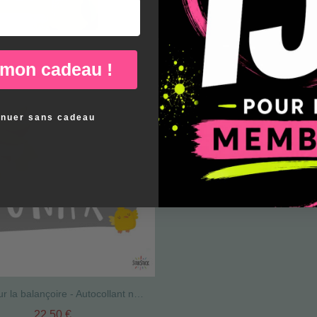
 mon cadeau !
inuer sans cadeau
Garçon sur la balançoire - Autocollant nom pour les portes
22,50 €