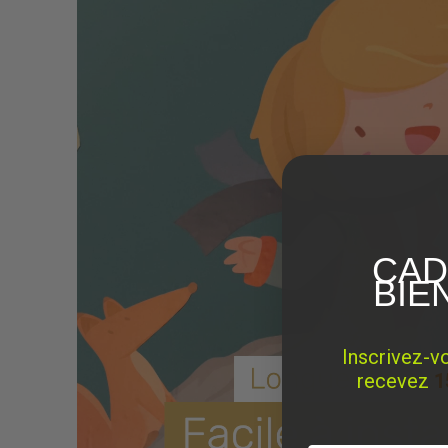
CAD
BIE
Inscrivez-v
recevez
1