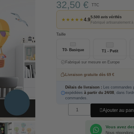
32,50 €
TTC
5.500 avis vérifiés
★★★★★
4.9
Fabriqué artisanalement à
Taille
T0- Basique
T1 - Petit
Fabriqué sur mesure en Europe
Livraison gratuite dès 69 €
Délais de livraison :
Les commandes pa
expédiées
à partir du 24/08
, dans l'ord
commandes.
Ajouter au pan
Vous avez des
Nous répondons