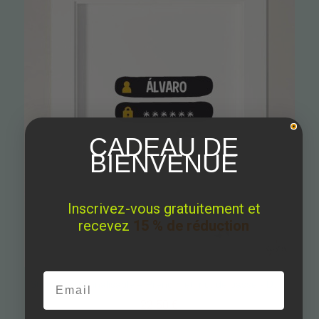
CADEAU DE
BIENVENUE
Inscrivez-vous gratuitement et
recevez
15 % de réduction
Email
Sticker personnalisable – Prénom et mot de passe - Décoration jeunesse
22,50 €