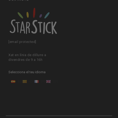
[email protected]
Xat en línia de dilluns a
divendres de 9 a 16h
Selecciona el teu idioma
ES
CA
FR
EN