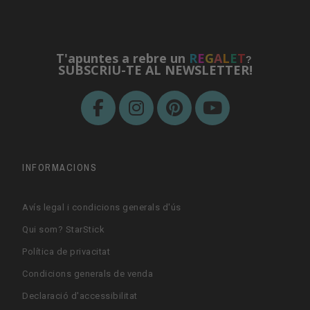
T'apuntes a rebre un
R
E
G
A
L
E
T
?
SUBSCRIU-TE AL NEWSLETTER!
INFORMACIONS
Avís legal i condicions generals d'ús
Qui som? StarStick
Política de privacitat
Condicions generals de venda
Declaració d'accessibilitat