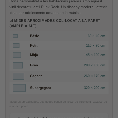
Dona personalitat a les habitacions juvenils amb aquest
vinil decoratiu estil Punk Rock. Un disseny modern i atrevit
ideal per adolescents amants de la música.
📐 MIDES APROXIMADES COL·LOCAT A LA PARET
(AMPLE × ALT)
Bàsic
60 × 40 cm
Petit
110 × 70 cm
Mitjà
145 × 100 cm
Gran
200 × 130 cm
Gegant
260 × 170 cm
Supergegant
320 × 200 cm
Mesures aproximades. Les peces poden col·locar-se lliurement i adaptar-se
a la teva paret.