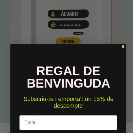
REGAL DE
BENVINGUDA
Vinil decoartiu amb nom. Decoració juvenil – Nom i contrasenya
Subscriu-te i emporta't un 15% de
descompte
22,50 €
Email