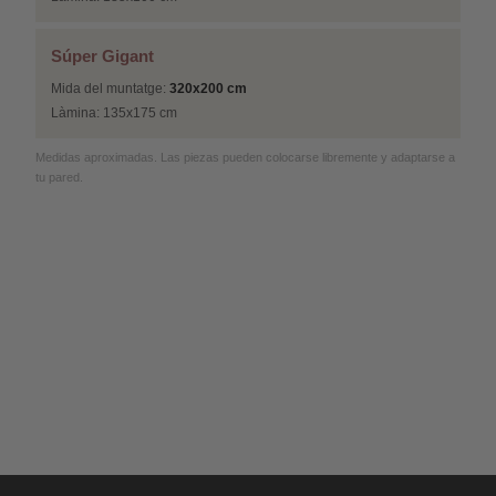
Súper Gigant
Mida del muntatge:
320x200 cm
Làmina: 135x175 cm
Medidas aproximadas. Las piezas pueden colocarse libremente y adaptarse a
tu pared.