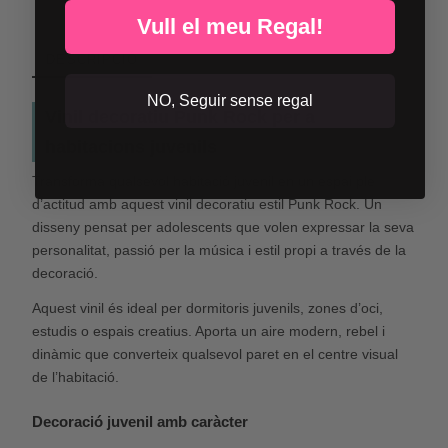
Vull el meu Regal!
DESCRIPCIÓ
NO, Seguir sense regal
Vinil decoratiu Punk Rock per a
habitacions juvenils
Transforma qualsevol habitació juvenil en un espai ple
d’actitud amb aquest vinil decoratiu estil Punk Rock. Un
disseny pensat per adolescents que volen expressar la seva
personalitat, passió per la música i estil propi a través de la
decoració.
Aquest vinil és ideal per dormitoris juvenils, zones d’oci,
estudis o espais creatius. Aporta un aire modern, rebel i
dinàmic que converteix qualsevol paret en el centre visual
de l’habitació.
Decoració juvenil amb caràcter