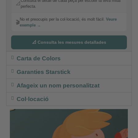
Consulta el detall de cada peça per escollir la teva mida
📐
perfecta.
No et preocupis per la col·locació, és molt fàcil.
Veure
🎬
exemple →
📐 Consulta les mesures detallades
Carta de Colors
Garanties Starstick
Afageix un nom personalitzat
Col·locació