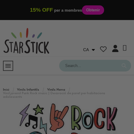
15% OFF
Obtenir
per a membres
CA
Inici
Vinils Infantils
Vinils Nena
Vinil juvenil Punk Rock music | Decoració de paret per habitacions
adolescents