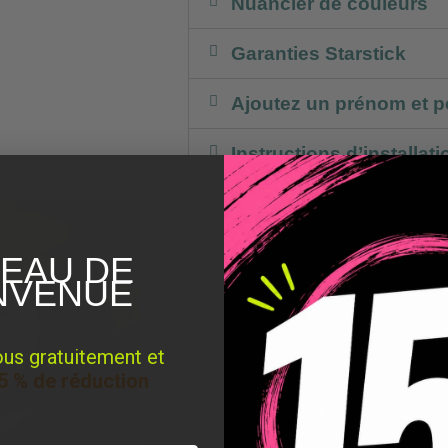
Nuancier de couleurs
Garanties Starstick
Ajoutez un prénom et p
Instructions d’installati
EAU DE
NVENUE
ous gratuitement et
5 % de réduction