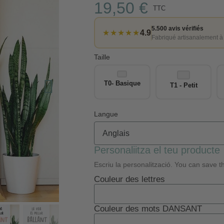
19,50 €
TTC
5.500 avis vérifiés
★★★★★
4.9
Fabriqué artisanalement à
Taille
T0- Basique
T1 - Petit
Langue
Personaliitza el teu producte
Escriu la personalització. You can save th
Couleur des lettres
Couleur des mots DANSANT