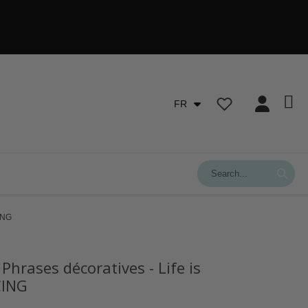
FR
CING
 Phrases décoratives - Life is
CING