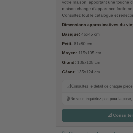
votre maison, apportant une touche de
maison change d'apparence facilement
Consultez tout le catalogue et redéc
Dimensions approximatives du viny
Basique:
46x45 cm
Petit:
81x80 cm
Moyen:
115x105 cm
Grand:
135x105 cm
Géant:
135x124 cm
📐
Consultez le détail de chaque pièce p
🎬
Ne vous inquiétez pas pour la pose, 
📐 Consulter