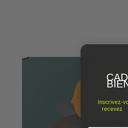
CAD
BIE
Inscrivez-v
recevez
1