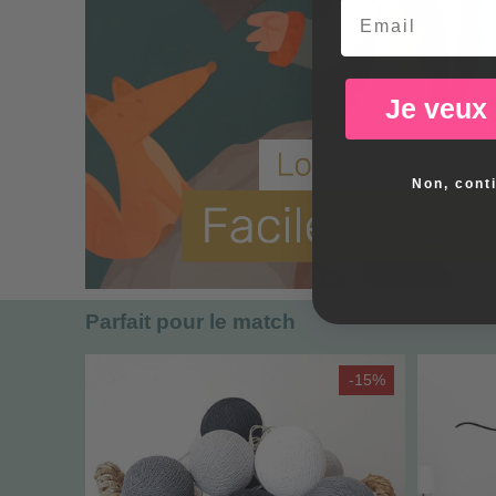
Email
Je veux
Non, cont
Parfait pour le match
-15%