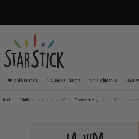
❤️ Vinils Infantils
⭐ Quadres Infantils
Vinils educatius
Escale
Inici
Vinils cites i frases
Vinils - Frases en Anglès
Vinils frases 