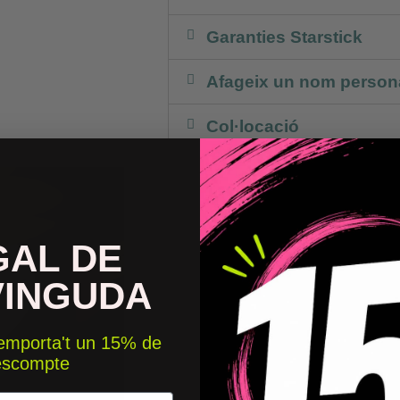
Garanties Starstick
Afageix un nom persona
Col·locació
GAL DE
VINGUDA
 emporta't un 15% de
escompte