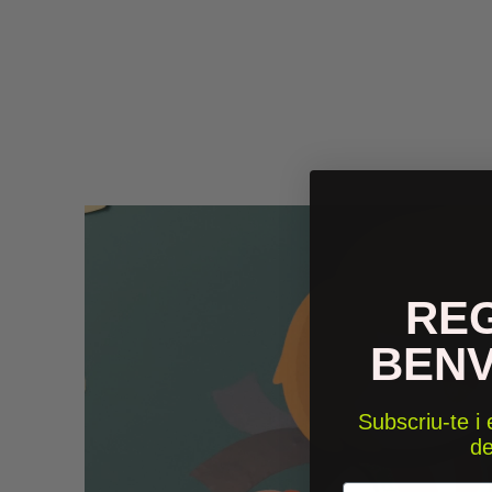
RE
BEN
Subscriu-te i
d
Email