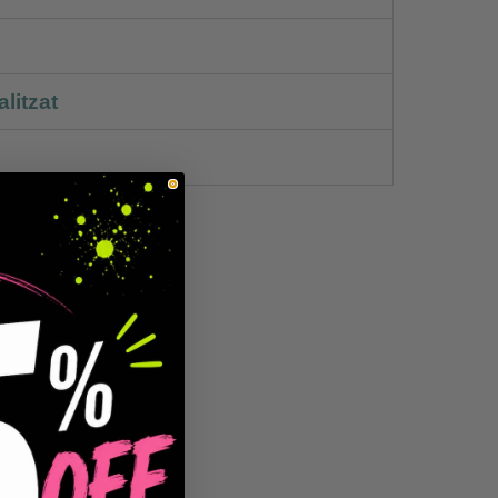
litzat