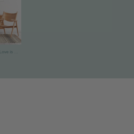
Pack de 2 làmines decoratives - Love is in the air