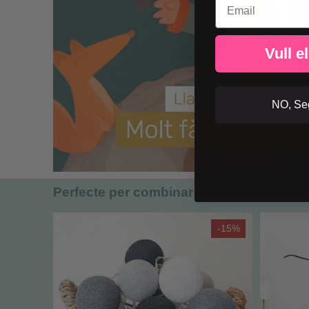
Vull e
NO, Seg
Perfecte per combinar
-15%