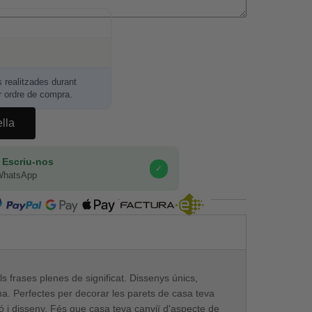
realitzades durant
r ordre de compra.
ella
 Escriu-nos
✓
WhatsApp
COMPRA SEGURA
ls frases plenes de significat. Dissenys únics,
ma. Perfectes per decorar les parets de casa teva
ó i disseny. Fés que casa teva canviï d'aspecte de