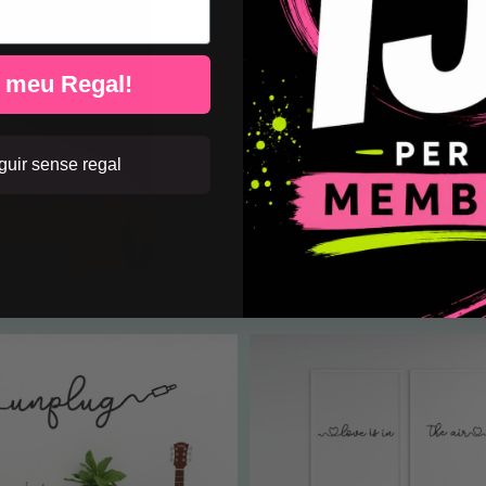
l meu Regal!
uir sense regal