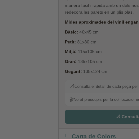
manera fàcil i ràpida amb un dels nostr
redecora les parets en un plis plas.
Mides aproximades del vinil enganx
Bàsic:
46x45 cm
Petit:
81x80 cm
Mitjà:
115x105 cm
Gran:
135x105 cm
Gegant:
135x124 cm
📐
Consulta el detall de cada peça per 
🎬
No et preocupis per la col·locació, é
📐 Consult
Carta de Colors