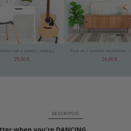
Vinils decoratius per a parets | unplug | decoració de la llar
25,50 €
24,00 €
DESCRIPCIÓ
 better when you're DANCING