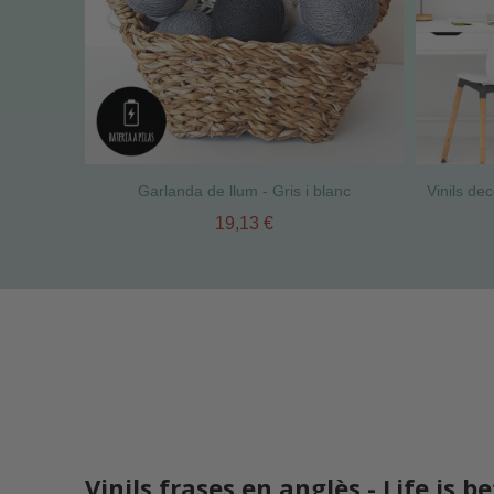
Garlanda de llum - Gris i blanc
19,13 €
Vinils frases en anglès - Life is