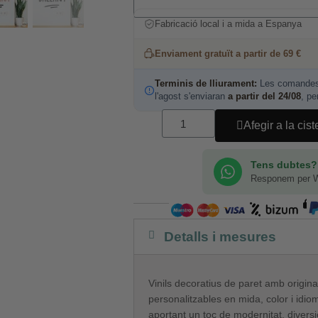
Fabricació local i a mida a Espanya
Enviament gratuït a partir de 69 €
Terminis de lliurament:
Les comandes 
l'agost s'enviaran
a partir del 24/08
, pe
Afegir a la cist
Tens dubtes?
Responem per 
Detalls i mesures
Vinils decoratius de paret amb origina
personalitzables en mida, color i idio
aportant un toc de modernitat, diversi