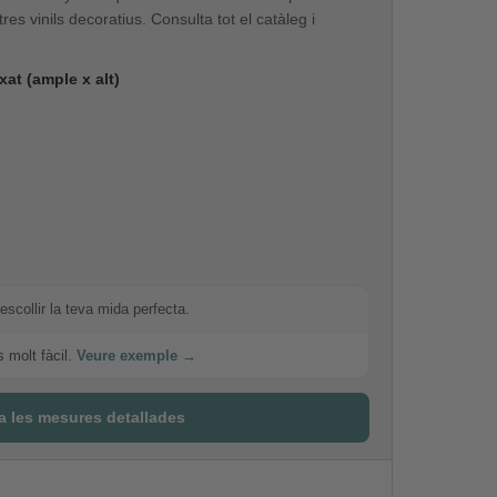
es vinils decoratius. Consulta tot el catàleg i
at (ample x alt)
escollir la teva mida perfecta.
s molt fàcil.
Veure exemple →
a les mesures detallades