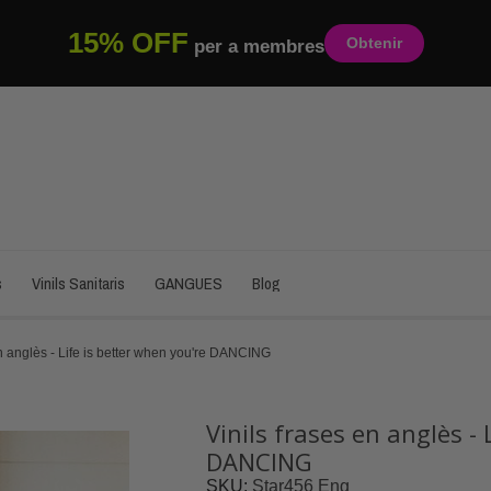
15% OFF
Obtenir
per a membres
s
Vinils Sanitaris
GANGUES
Blog
en anglès - Life is better when you're DANCING
Vinils frases en anglès - 
DANCING
SKU
Star456 Eng