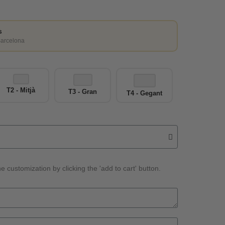
s
Barcelona
T2 - Mitjà
T3 - Gran
T4 - Gegant
e customization by clicking the 'add to cart' button.