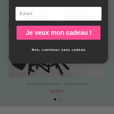
Email
Je veux mon cadeau !
Non, continuer sans cadeau
Guirlande lettres noir - Banner Lettres
10,63 €