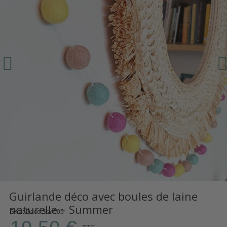
Guirlande déco avec boules de laine
naturelle – Summer
SKU
Deco Star005