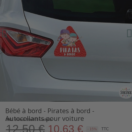
Bébé à bord - Pirates à bord -
Autocollants pour voiture
SKU
A bord Star023 castella
12,50 €
10,63 €
TTC
- 15%