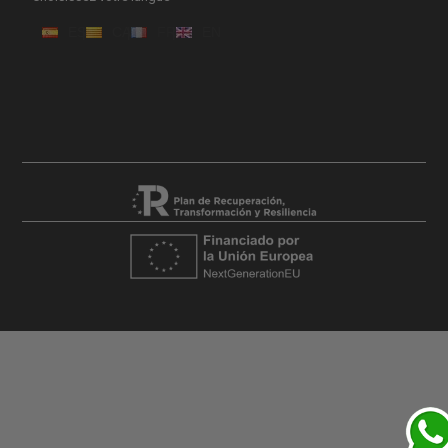
ES
CA
FR
EN