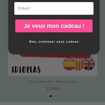
Email
Je veux mon cadeau !
Non, continuer sans cadeau
Bébé à bord fille - Sticker voiture
12,50 €