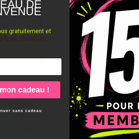
EAU DE
NVENUE
ous gratuitement et
5 % de réduction
 mon cadeau !
inuer sans cadeau