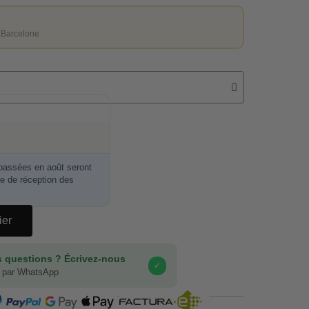
 Barcelone
ssées en août seront
re de réception des
ier
 questions ? Écrivez-nous
✓
 par WhatsApp
COMPRA SEGURA