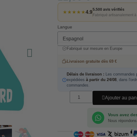
5.500 avis vérifiés
★★★★★
4.9
Fabriqué artisanalement à
Langue
Fabriqué sur mesure en Europe
Livraison gratuite dès 69 €
Délais de livraison :
Les commandes pa
expédiées
à partir du 24/08
, dans l'ord
commandes.
Ajouter au pan
Vous avez des
Nous répondons