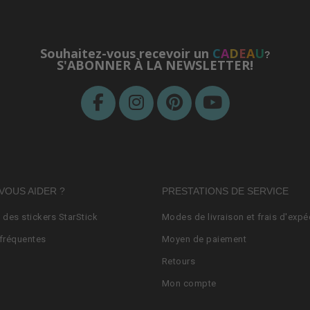
Souhaitez-vous recevoir un
C
A
D
E
A
U
?
S'ABONNER À LA NEWSLETTER!
VOUS AIDER ?
PRESTATIONS DE SERVICE
n des stickers StarStick
Modes de livraison et frais d'expé
fréquentes
Moyen de paiement
Retours
Mon compte