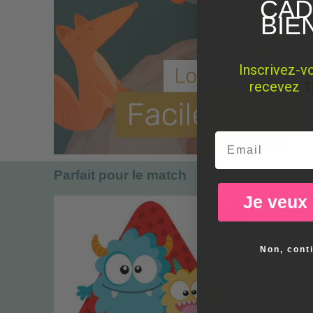
CAD
BIE
Inscrivez-v
recevez
1
Email
Parfait pour le match
Je veux
-15%
Non, cont