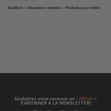
StarStick :: Décoration infantile :: Produits pour bébés
Souhaitez-vous recevoir un
C
A
D
E
A
U
?
S'ABONNER À LA NEWSLETTER!