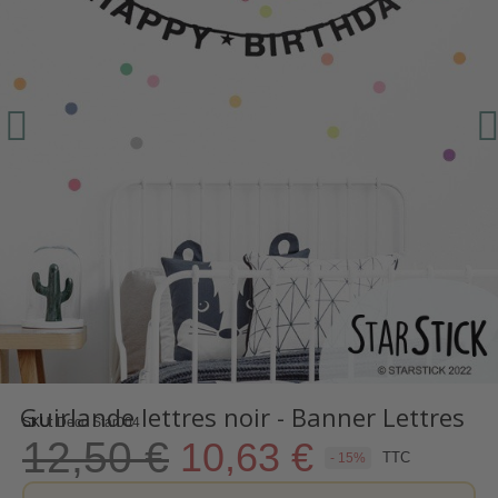
Guirlande lettres noir - Banner Lettres
SKU
Deco Star004
12,50 €
10,63 €
TTC
- 15%