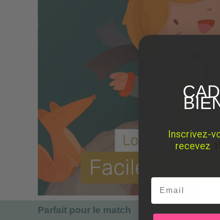
CAD
BIE
Inscrivez-v
recevez
1
Email
Parfait pour le match