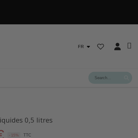
FR
quides 0,5 litres
€
TTC
- 15%