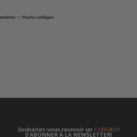
r enfants : : Packs collèges
Souhaitez-vous recevoir un
C
A
D
E
A
U
?
S'ABONNER À LA NEWSLETTER!