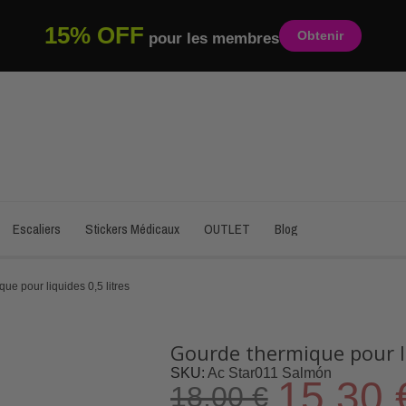
15% OFF
Obtenir
pour les membres
Escaliers
Stickers Médicaux
OUTLET
Blog
ue pour liquides 0,5 litres
Gourde thermique pour li
SKU
Ac Star011 Salmón
15,30 
18,00 €