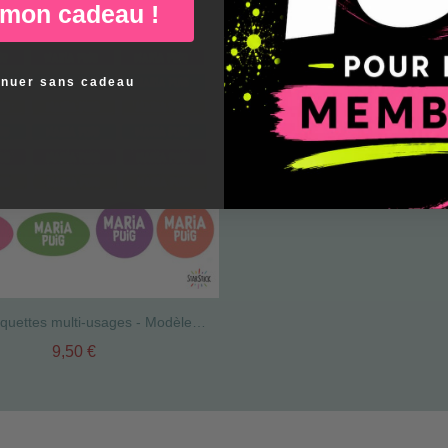
 mon cadeau !
inuer sans cadeau
Pack d'étiquettes multi-usages - Modèle 11
9,50 €