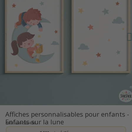
Affiches personnalisables pour enfants -
Enfants sur la lune
SKU
Lam Star498