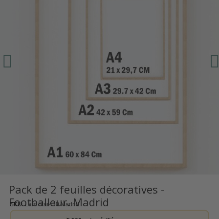
Pack de 2 feuilles décoratives -
Footballeur. Madrid
SKU
Lam Star430 Madrid