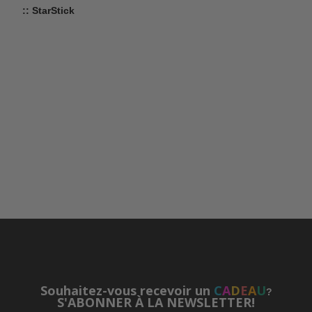
:: StarStick
Souhaitez-vous recevoir un
C
A
D
E
A
U
?
S'ABONNER À LA NEWSLETTER!