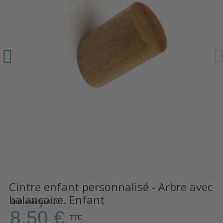
Cintre enfant personnalisé - Arbre avec
balançoire. Enfant
SKU
Pen Star039
8,50 €
TTC