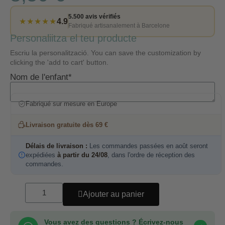
5.500 avis vérifiés
★★★★★
4.9
Fabriqué artisanalement à Barcelone
Personaliitza el teu producte
Escriu la personalització. You can save the customization by
clicking the 'add to cart' button.
Nom de l'enfant*
Fabriqué sur mesure en Europe
Livraison gratuite dès 69 €
Délais de livraison :
Les commandes passées en août seront
expédiées
à partir du 24/08
, dans l'ordre de réception des
commandes.
Ajouter au panier
Vous avez des questions ? Écrivez-nous