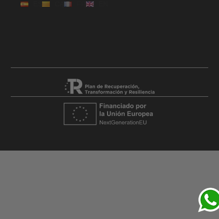
ES
CA
FR
EN