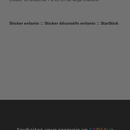
Sticker enfants :: Sticker décoratifs enfants :: StarStick
Souhaitez-vous recevoir un
C
A
D
E
A
U