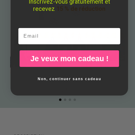
Inscrivez-vous gratuitement et
recevez
15 % de réduction
Email
Je veux mon cadeau !
Non, continuer sans cadeau
Let’s speak english - Stickers phrase
32,50 €