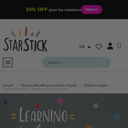
15% OFF
Obtenir
pour les membres
FR
Accueil
Stickers éducatifs pour écoles et lycée
Stickers anglais
Vinyles éducatifs - Apprendre est un trésor