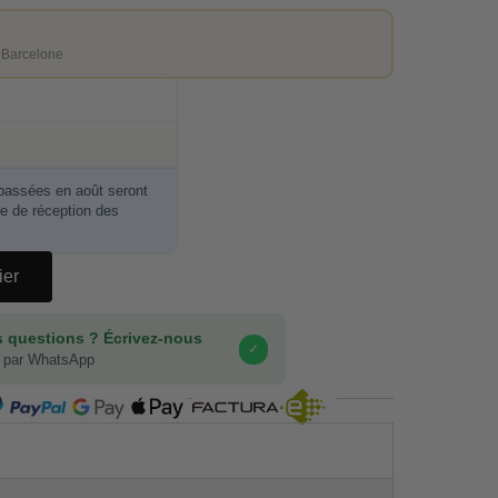
 Barcelone
ssées en août seront
re de réception des
ier
 questions ? Écrivez-nous
✓
 par WhatsApp
COMPRA SEGURA