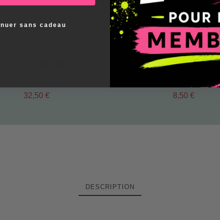
inuer sans cadeau
Stickers pédiatriques pour humaniser les hôpitaux | Toucan de carnaval pour murs enfants
32,50 €
8,50 €
DESCRIPTION