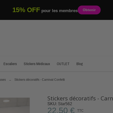
15% OFF
Obtenir
pour les membres
Escaliers
Stickers Médicaux
OUTLET
Blog
asses
Stickers décoratifs - Carnival Confetti
Stickers décoratifs - Carn
SKU
Star562
22,50 €
TTC