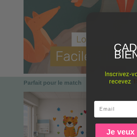
CAD
BIE
Inscrivez-v
recevez
1
Parfait pour le match
Email
Je veux