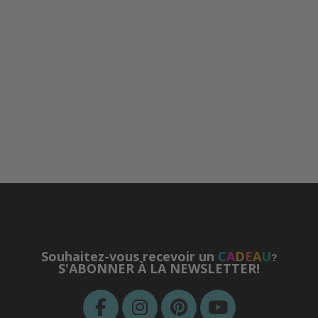
Souhaitez-vous recevoir un
C
A
D
E
A
U
?
S'ABONNER À LA NEWSLETTER!