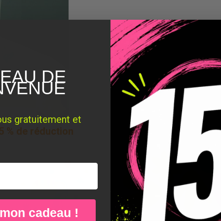
EAU DE
NVENUE
ous gratuitement et
5 % de réduction
 mon cadeau !