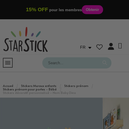
15% OFF
Obtenir
pour les membres
FR
Accueil
Stickers Muraux enfants
Stickers prénom
Stickers prénom pour portes - Bébé
Stickers décoratif personnalisé - Nom Baby Dino