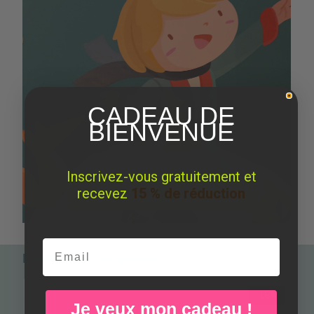
CADEAU DE
BIENVENUE
Inscrivez-vous gratuitement et
recevez
15 % de réduction
Email
Parfait pour le match
-15%
Je veux mon cadeau !