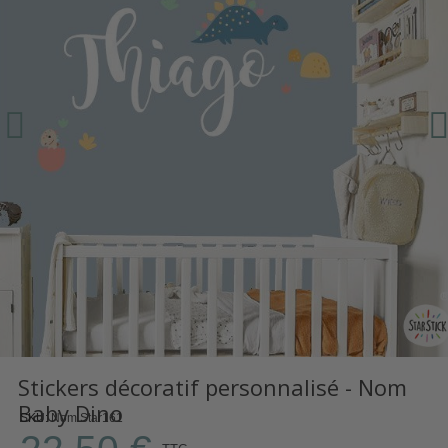
Stickers décoratif personnalisé - Nom
Baby Dino
SKU
Nom Star161