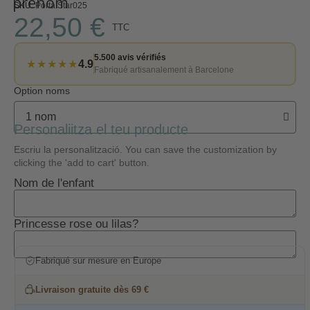
prénom
SKU
Porta Star025
22,50 €
TTC
5.500 avis vérifiés
★★★★★
4.9
Fabriqué artisanalement à Barcelone
Option noms
Personaliitza el teu producte
Escriu la personalització. You can save the customization by
clicking the 'add to cart' button.
Nom de l'enfant
Princesse rose ou lilas?
Fabriqué sur mesure en Europe
Livraison gratuite dès 69 €