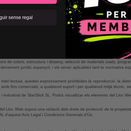
ontinguts i/o Serveis del Lloc Web sense autorització expressa de St
bre el Lloc Web de StarStick SL, ni sobre els seus Continguts i/o Serve
uir sense regal
llaç no contindrà cap element, d'aquest Lloc Web, protegit com a propieta
tre StarStick SL i el titular del lloc web des del qual es realitzi, ni e
ets de propietat intel·lectual i industrial del Lloc Web, així com dels el
ns de colors, estructura i disseny, selecció de materials usats, progr
'ordenament jurídic espanyol, i els seran aplicables tant la normativa e
at intel·lectual, queden expressament prohibides la reproducció, la dist
, amb fins comercials, a qualsevol suport i per qualsevol mitjà tècnic, se
 i industrial de StarStick SL. Podrà visualitzar els elements del Lloc We
del Lloc Web suposi una violació dels drets de protecció de la propiet
 d'aquest Avís Legal i Condicions Generals d'Ús.