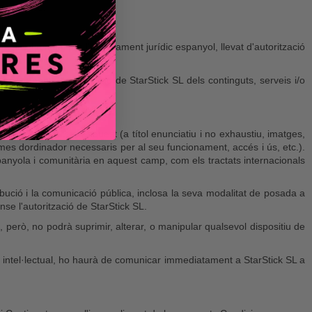
arStick SL.
is.
t intel·lectual per l'ordenament jurídic espanyol, llevat d'autorització
l coneixement i l'acceptació de StarStick SL dels continguts, serveis i/o
ements continguts en aquest (a títol enunciatiu i no exhaustiu, imatges,
ames dordinador necessaris per al seu funcionament, accés i ús, etc.).
spanyola i comunitària en aquest camp, com els tractats internacionals
ribució i la comunicació pública, inclosa la seva modalitat de posada a
nse l'autorització de StarStick SL.
, però, no podrà suprimir, alterar, o manipular qualsevol dispositiu de
at intel·lectual, ho haurà de comunicar immediatament a StarStick SL a