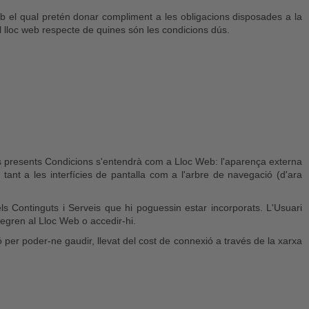
b el qual pretén donar compliment a les obligacions disposades a la
el lloc web respecte de quines són les condicions dús.
 les presents Condicions s'entendrà com a Lloc Web: l'aparença externa
 tant a les interfícies de pantalla com a l'arbre de navegació (d'ara
els Continguts i Serveis que hi poguessin estar incorporats. L'Usuari
egren al Lloc Web o accedir-hi.
ó per poder-ne gaudir, llevat del cost de connexió a través de la xarxa