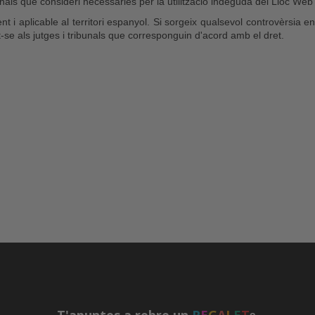
penals que consideri necessàries per la utilització indeguda del Lloc Web
nt i aplicable al territori espanyol. Si sorgeix qualsevol controvèrsia e
t-se als jutges i tribunals que corresponguin d'acord amb el dret.