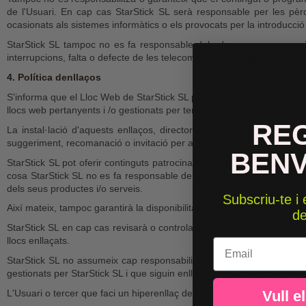
de l'Usuari. En cap cas StarStick SL serà responsable per les pèrd
ocasionats als sistemes informàtics o els provocats per la introducció
StarStick SL tampoc no es fa responsable dels danys que poguessi
interrupcions, falta o defecte de les telecomunicacions que poguessin
4. Política denllaços
S'informa que el Lloc Web de StarStick SL posa o pot posar a disposici
llocs web pertanyents i /o gestionats per tercers.
RE
La instal·lació d'aquests enllaços, directoris i motors de cerca al
suggeriment, recomanació o invitació per a la visita dels mateixos .
BEN
StarStick SL pot oferir continguts patrocinats, anuncis i/o enllaços d'
cosa StarStick SL no es fa responsable de possibles inexactituds o er
dels seus productes i/o serveis.
Subscriu-te i
Així mateix, tampoc garantirà la disponibilitat tècnica, exactitud, verac
d
StarStick SL en cap cas revisarà o controlarà el contingut d'altres llo
llocs enllaçats.
Email
StarStick SL no assumeix cap responsabilitat pels danys i perjudicis 
gestionats per StarStick SL i que siguin enllaçats en aquest Lloc Web
L'Usuari o tercer que faci un hiperenllaç des d'una pàgina web d'un a
Vull e