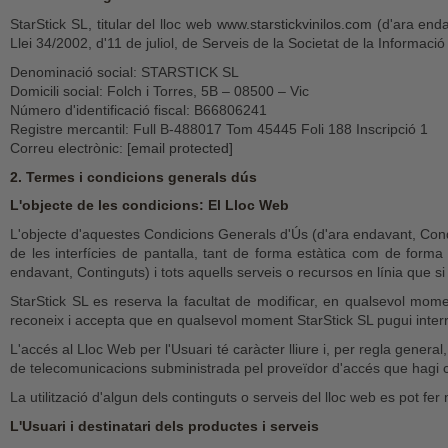
StarStick SL, titular del lloc web
www.starstickvinilos.com
(d'ara enda
Llei 34/2002, d'11 de juliol, de Serveis de la Societat de la Informac
Denominació social: STARSTICK SL
Domicili social: Folch i Torres, 5B – 08500 – Vic
Número d'identificació fiscal: B66806241
Registre mercantil: Full B-488017 Tom 45445 Foli 188 Inscripció 1
Correu electrònic:
[email protected]
2. Termes i condicions generals dús
L'objecte de les condicions: El Lloc Web
L'objecte d'aquestes Condicions Generals d'Ús (d'ara endavant, Condic
de les interfícies de pantalla, tant de forma estàtica com de forma 
endavant, Continguts) i tots aquells serveis o recursos en línia que si
StarStick SL es reserva la facultat de modificar, en qualsevol momen
reconeix i accepta que en qualsevol moment StarStick SL pugui interr
L'accés al Lloc Web per l'Usuari té caràcter lliure i, per regla gener
de telecomunicacions subministrada pel proveïdor d'accés que hagi co
La utilització d'algun dels continguts o serveis del lloc web es pot fer 
L'Usuari i destinatari dels productes i serveis