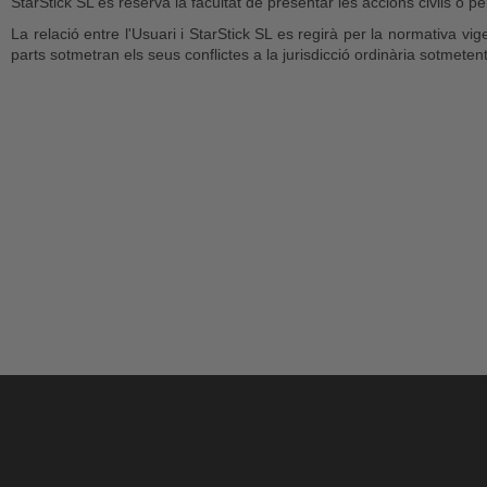
StarStick SL es reserva la facultat de presentar les accions civils o 
La relació entre l'Usuari i StarStick SL es regirà per la normativa vige
parts sotmetran els seus conflictes a la jurisdicció ordinària sotmeten