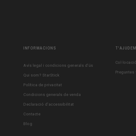
INFORMACIONS
T'AJUDE
Col·locació
Avís legal i condicions generals d'ús
Preguntes 
Qui som? StarStick
Política de privacitat
Condicions generals de venda
Declaració d'accessibilitat
Contacte
Blog