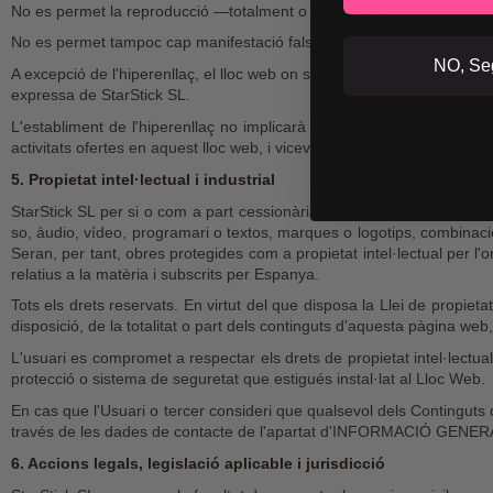
No es permet la reproducció —totalment o parcialment— de cap dels C
No es permet tampoc cap manifestació falsa, inexacta o incorrecta so
NO, Seg
A excepció de l'hiperenllaç, el lloc web on s'estableixi aquest hiperen
expressa de StarStick SL.
L'establiment de l'hiperenllaç no implicarà l'existència de relacions en
activitats ofertes en aquest lloc web, i viceversa .
5. Propietat intel·lectual i industrial
StarStick SL per si o com a part cessionària, és titular de tots els dr
so, àudio, vídeo, programari o textos, marques o logotips, combinacio
Seran, per tant, obres protegides com a propietat intel·lectual per l
relatius a la matèria i subscrits per Espanya.
Tots els drets reservats. En virtut del que disposa la Llei de propiet
disposició, de la totalitat o part dels continguts d'aquesta pàgina web
L'usuari es compromet a respectar els drets de propietat intel·lectual
protecció o sistema de seguretat que estigués instal·lat al Lloc Web.
En cas que l'Usuari o tercer consideri que qualsevol dels Continguts 
través de les dades de contacte de l'apartat d'INFORMACIÓ GENERAL
6. Accions legals, legislació aplicable i jurisdicció