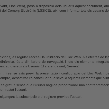
vant, Lloc Web), posa a disposició dels usuaris aquest document, am
ió i del Comerç Electrònic (LSSICE), així com informar tots els usuaris d
ions) és regular l'accés i la utilització del Lloc Web. Als efectes de
dinàmica, és a dir, l'arbre de navegació; i tots els elements integrats
 escau ofereixi als Usuaris (d'ara endavant, Serveis).
t, i sense avís previ, la presentació i configuració del Lloc Web i d
ompre, desactivar i/o cancel·lar qualsevol d'aquests elements que s'int
al, és gratuït sense que l'Usuari hagi de proporcionar una contraprestaci
ntractat l'usuari.
mitjançant la subscripció o el registre previ de l'usuari.