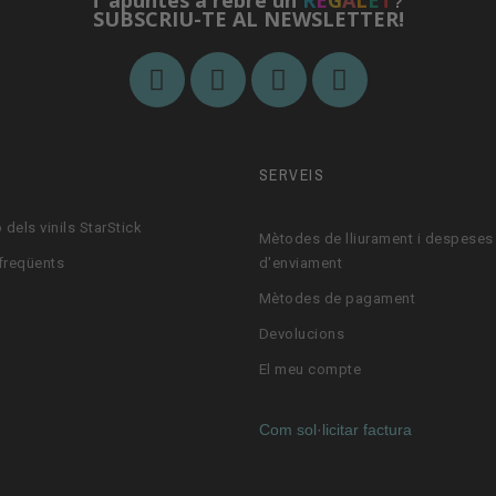
T'apuntes a rebre un
R
E
G
A
L
E
T
?
SUBSCRIU-TE AL NEWSLETTER!
M
SERVEIS
 dels vinils StarStick
Mètodes de lliurament i despeses
freqüents
d'enviament
Mètodes de pagament
Devolucions
El meu compte
Com sol·licitar factura