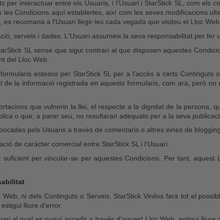
s per interactuar entre els Usuaris, i l'Usuari i StarStick SL, com els c
 les Condicions aquí establertes, així com les seves modificacions ulter
r, es recomana a l'Usuari llegir-les cada vegada que visiteu el Lloc Web
ció, serveis i dades. L'Usuari assumeix la seva responsabilitat per fer 
StarStick SL sense que sigui contrari al que disposen aquestes Condicion
nt del Lloc Web.
s formularis estesos per StarStick SL per a l'accés a certs Continguts 
 de la informació registrada en aquests formularis, com ara, però no nom
.
ortacions que vulnerin la llei, el respecte a la dignitat de la persona,
ública o que, a parer seu, no resultaran adequats per a la seva publicaci
bocades pels Usuaris a través de comentaris o altres eines de blogging 
ó de caràcter comercial entre StarStick SL i l'Usuari.
a suficient per vincular-se per aquestes Condicions. Per tant, aques
.
abilitat
 Lloc Web, ni dels Continguts o Serveis. StarStick Vinilos farà tot el po
tigui lliure d'error.
i al qual es pugui accedir a través d'aquest Lloc Web, estigui lliure 