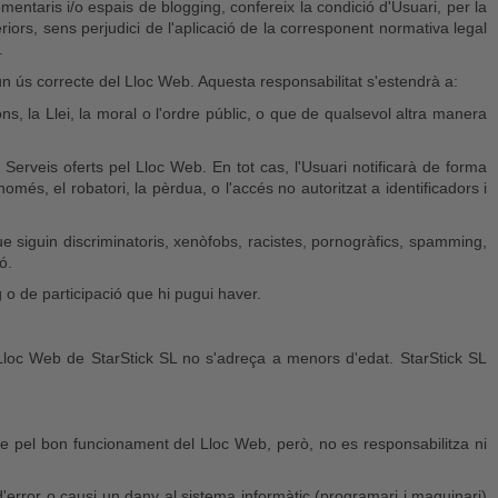
omentaris i/o espais de blogging, confereix la condició d'Usuari, per la
iors, sens perjudici de l'aplicació de la corresponent normativa legal
.
un ús correcte del Lloc Web. Aquesta responsabilitat s'estendrà a:
s, la Llei, la moral o l'ordre públic, o que de qualsevol altra manera
o Serveis oferts pel Lloc Web. En tot cas, l'Usuari notificarà de forma
és, el robatori, la pèrdua, o l'accés no autoritzat a identificadors i
 que siguin discriminatoris, xenòfobs, racistes, pornogràfics, spamming,
ó.
o de participació que hi pugui haver.
t Lloc Web de StarStick SL no s'adreça a menors d'edat. StarStick SL
ssible pel bon funcionament del Lloc Web, però, no es responsabilitza ni
d'error o causi un dany al sistema informàtic (programari i maquinari)