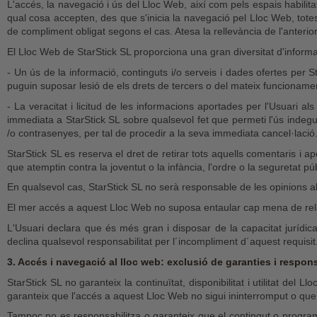
L'accés, la navegació i ús del Lloc Web, així com pels espais habilitat
qual cosa accepten, des que s'inicia la navegació pel Lloc Web, totes
de compliment obligat segons el cas. Atesa la rellevància de l'anterio
El Lloc Web de StarStick SL proporciona una gran diversitat d'informa
- Un ús de la informació, continguts i/o serveis i dades ofertes per 
puguin suposar lesió de els drets de tercers o del mateix funcioname
- La veracitat i licitud de les informacions aportades per l'Usuari al
immediata a StarStick SL sobre qualsevol fet que permeti l'ús indegut
/o contrasenyes, per tal de procedir a la seva immediata cancel·lació
StarStick SL es reserva el dret de retirar tots aquells comentaris i ap
que atemptin contra la joventut o la infància, l'ordre o la seguretat p
En qualsevol cas, StarStick SL no serà responsable de les opinions a
El mer accés a aquest Lloc Web no suposa entaular cap mena de relaci
L'Usuari declara que és més gran i disposar de la capacitat jurídic
declina qualsevol responsabilitat per l´incompliment d´aquest requisit
3. Accés i navegació al lloc web: exclusió de garanties i respons
StarStick SL no garanteix la continuïtat, disponibilitat i utilitat del
garanteix que l'accés a aquest Lloc Web no sigui ininterromput o que es
Tampoc no es responsabilitza o garanteix que el contingut o programar