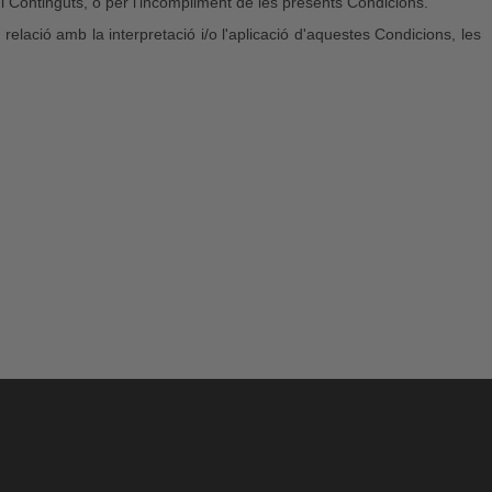
 i Continguts, o per l'incompliment de les presents Condicions.
n relació amb la interpretació i/o l'aplicació d'aquestes Condicions, les