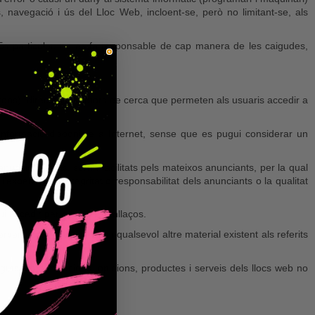
 navegació i ús del Lloc Web, incloent-se, però no limitant-se, als
n particular, no es fa responsable de cap manera de les caigudes,
otons), directoris i motors de cerca que permeten als usuaris accedir a
a informació disponible a Internet, sense que es pugui considerar un
anuncis inserits, seran facilitats pels mateixos anunciants, per la qual
xperiència, integritat o responsabilitat dels anunciants o la qualitat
ui accedir per mitjà dels enllaços.
eis, continguts, arxius i qualsevol altre material existent als referits
inguts, comunicacions, opinions, productes i serveis dels llocs web no