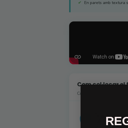
En parets amb textura s
Com col·locar el 
Col·locar un vinil decorati
RE