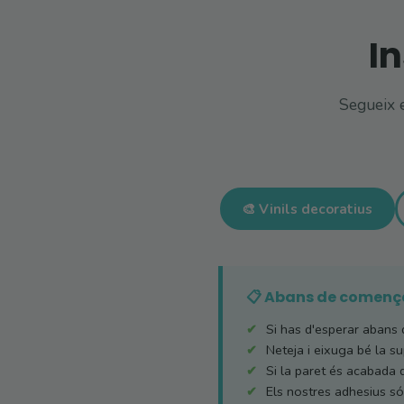
In
Segueix e
🎨 Vinils decoratius
📋 Abans de començ
Si has d'esperar abans d
Neteja i eixuga bé la sup
Si la paret és acabada 
Els nostres adhesius són