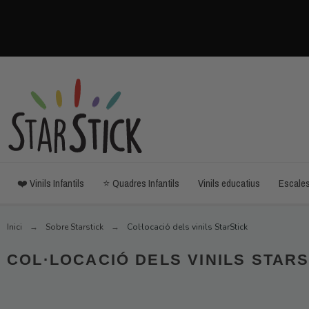
❤️ Vinils Infantils
⭐ Quadres Infantils
Vinils educatius
Escale
Inici
Sobre Starstick
Col·locació dels vinils StarStick
COL·LOCACIÓ DELS VINILS STARS