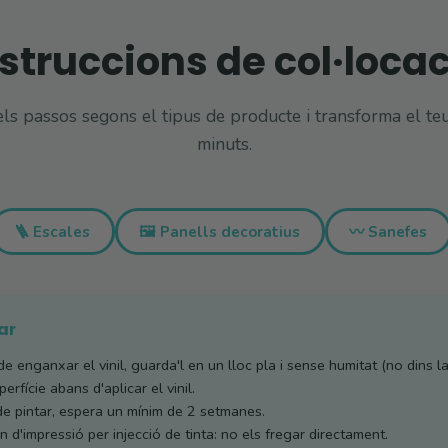
struccions de col·loca
ls passos segons el tipus de producte i transforma el te
minuts.
🪜 Escales
🖼️ Panells decoratius
〰️ Sanefes
ar
e enganxar el vinil, guarda'l en un lloc pla i sense humitat (no dins la
erfície abans d'aplicar el vinil.
de pintar, espera un mínim de 2 setmanes.
 d'impressió per injecció de tinta: no els fregar directament.