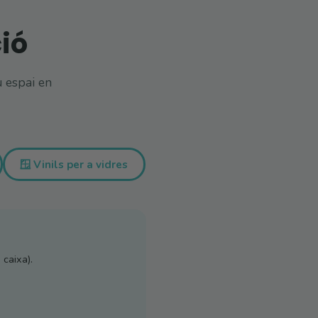
ció
u espai en
🪟 Vinils per a vidres
 caixa).