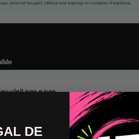
uau (estucat lleuger), utilitza una esponja en comptes d'espàtula.
teu vinil pas a pas
u és fàcil i ràpid. Segueix aquests 4 passos.
GAL DE