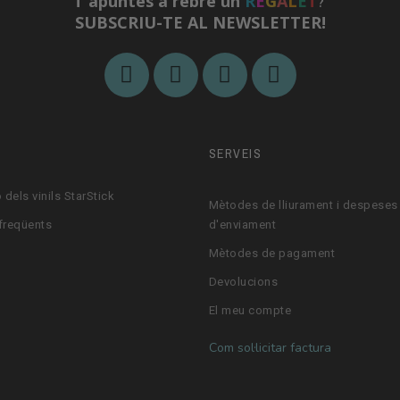
T'apuntes a rebre un
R
E
G
A
L
E
T
?
SUBSCRIU-TE AL NEWSLETTER!
M
SERVEIS
 dels vinils StarStick
Mètodes de lliurament i despeses
freqüents
d'enviament
Mètodes de pagament
Devolucions
El meu compte
Com sol·licitar factura