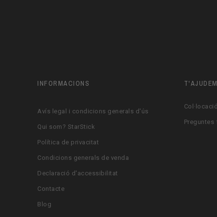
INFORMACIONS
T'AJUDE
Col·locació
Avís legal i condicions generals d'ús
Preguntes 
Qui som? StarStick
Política de privacitat
Condicions generals de venda
Declaració d'accessibilitat
Contacte
Blog