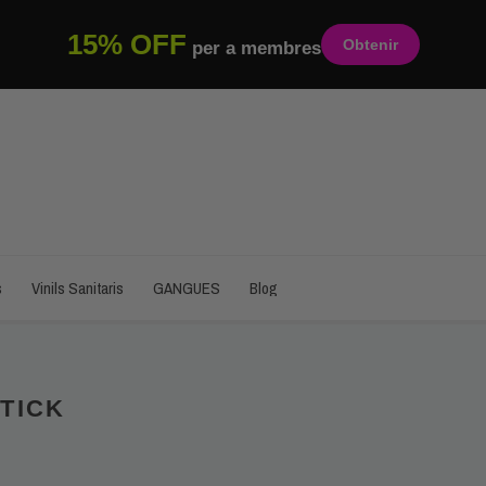
15% OFF
Obtenir
per a membres
s
Vinils Sanitaris
GANGUES
Blog
TICK