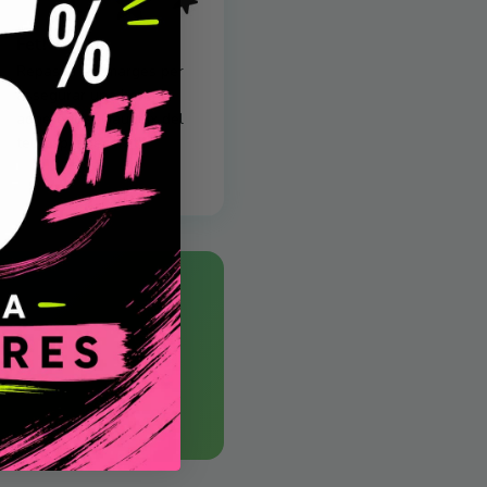
Fet!
Repassa els marges per
assegurar una bona
adherència. Gaudeix del
teu espai decorat!