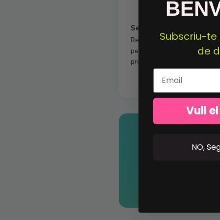
BEN
Separa les peces
Subscriu-te 
Retira amb cura cada
de 
peça del vinil del paper
protector.
Email
Vull e
NO, Seg