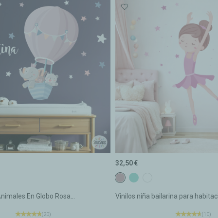
32,50 €
R21 ROSA GRIS
E10 TURQUESA
E23 BLANCO
 Animales En Globo Rosa...
Vinilos niña bailarina para habitaci
(20)
(10)