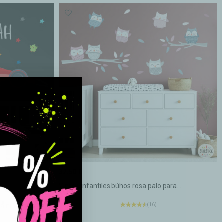
32,50 €
Vinilos infantiles búhos rosa palo para...
O
(16)
a niños...