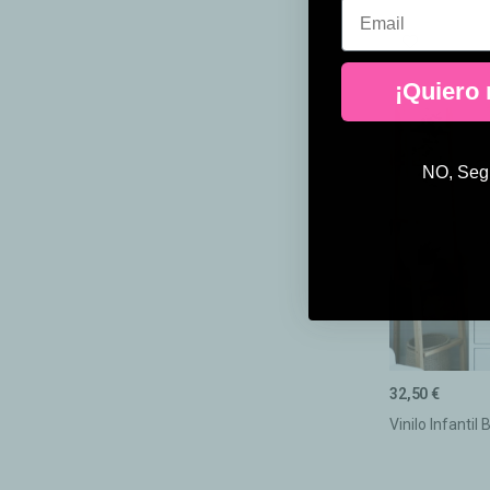
Email
¡Quiero
NO, Segu
32,50 €
Vinilo Infantil 