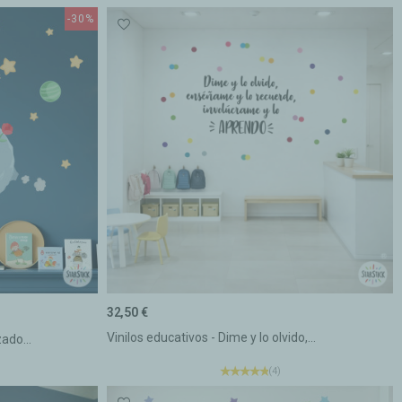
-30%
32,50 €
Vinilos educativos - Dime y lo olvido,...
zado...
(4)