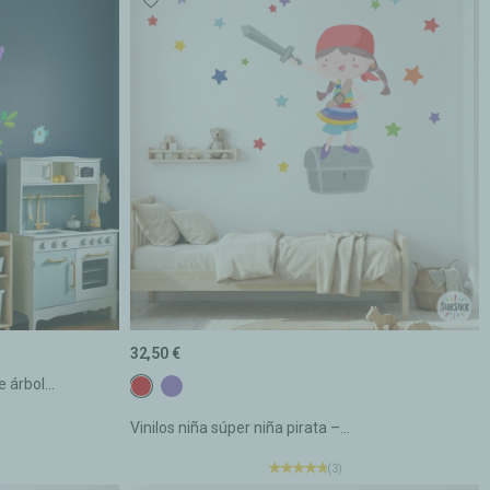
32,50 €
 árbol...
E1 ROJO
E19 MORADO
Vinilos niña súper niña pirata –...
(3)