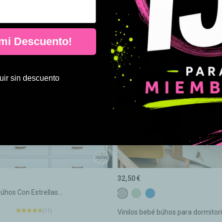
(5)
 mi Descuento!
ir sin descuento
32,50 €
Búhos Con Estrellas...
c3 Gris claro
c15 Verde menta
c17 Azul fuerte
(11)
Vinilos bebé búhos para dormitori