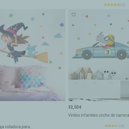
(27)
32,50 €
Vinilos infantiles coche de carrera
NDA
RIS OSCURO
(3)
uja voladora para...